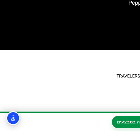
בפארק גארדלנד – Peppa
ה במבצעים