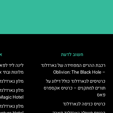
חשוב לדעת
אי
רכבת ההרים המפחידה של גארדלנד
לינה ליד לפאר
– Oblivion: The Black Hole
מלונות ובתי א
כרטיסים לגארדלנד כולל דילוג על
מלון גארדלנד – land Hotel
תורים למתקנים – כרטיס אקספרס
פאס
Magic Hotel
כרטיס כניסה לגארדלנד
מלון גארדלנ