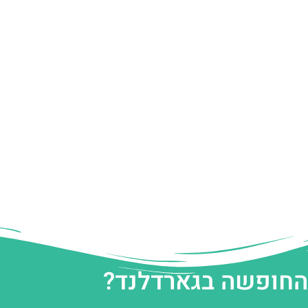
 החופשה בגארדלנד?