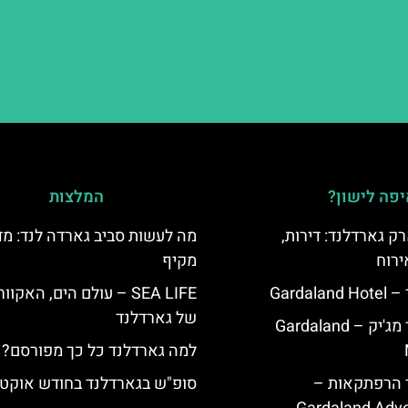
פה לישון?
המלצות
ק גארדלנד: דירות,
מה לעשות סביב גארדה לנד: מד
ירוח
מקיף
Garda
SEA LIFE – עולם הים, האקוו
של גארדלנד
מלון גארדלנד מג'יק – Gardaland
למה גארדלנד כל כך מפורסם?
ד הרפתקאות –
סופ"ש בגארדלנד בחודש אוקטו