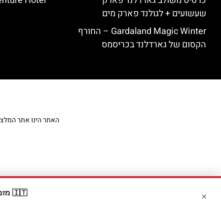
כרטיס משולב גארדלנד פארק
nture Hotel
שעשועים + לגולנד פארק מים
Gardaland Magic Winter – החורף
הקסום של גארדלנד בכריסמס
האתר הינו אתר המלצות מט
🇮🇹 מזמינים דרך Booking? קבלו
×