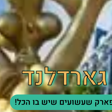
גארדלנד
ארק שעשועים שיש בו הכל!