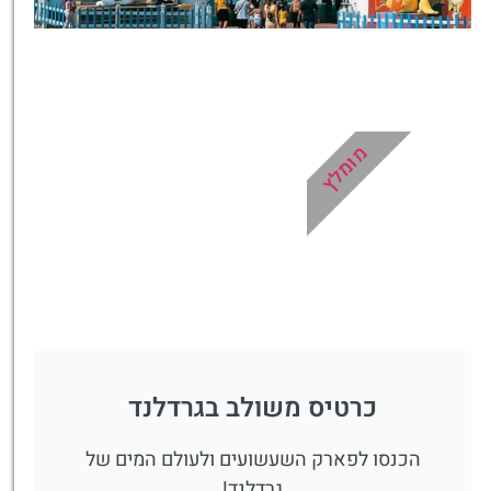
כרטיסים
לגארדלנד
מומלץ לקנות
מומלץ
מראש!
לחצו פה!
כרטיס משולב בגרדלנד
הכנסו לפארק השעשועים ולעולם המים של
גרדלנד!