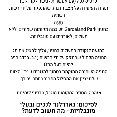
כרטיס נכה (עם אפשרות לגישה לקוד QR)
תעודה המעידה על מצב הנכות, שהונפקה על ידי רשות
רשמית
חֲנָיָה
בחניון Gardaland Park יש כמה מקומות שמורים, ללא
תשלום, לאורחים עם מוגבלויות.
בהגעה לנקודת התשלום בחניון, עליך להציג את תג
החניה הכחול שהונפק על ידי הרשות (נ.ב. ברכב חייב
להיות בעל התג)
החניה השמורה ממוקמת בסמוך למגזרים ג' ו-ד'; הצוות
שלנו יציין את המסלול המהיר ביותר עבורך.
אזהרה: מספר המקומות מוגבל, בכפוף לזמינות!
לסיכום: גארדלנד לנכים ובעלי
מוגבלויות - מה חשוב לדעת?