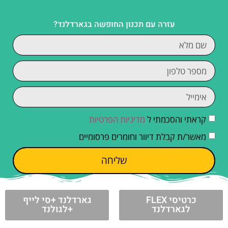
עזרה עם תכנון החופשה בגארדלנד?
קראתי והסכמתי ל
מדיניות הפרטיות
מאשר/ת קבלת דיוור וחומרים פרסומיים
שליחה
כרטיסי FLEX
גארדלנד +סי לייף
לגארדלנד
+לגולנד