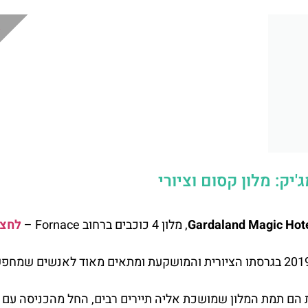
מ
'יק:
מלון קסום וציורי
Gardaland Magic Hot
, מלון 4 כוכבים ברחוב
Fornace –
לחצו
אחד ממלונות מקבוצת מלונות הגארדלנד, נפתח בשנת 2019 בגרסתו הציורית והמושקעת ומתאים מאוד לאנשים ש
ת הם תמת המלון שמושכת אליה תיירים רבים, החל מהכניסה עם ג