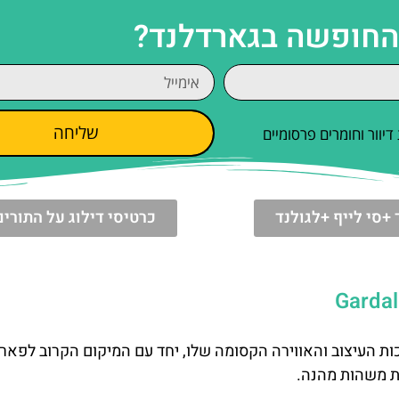
 החופשה בגארדלנד?
שליחה
וור וחומרים פרסומיים
+סי לייף +לגולנד
כרטיסי דילוג על התורים
זכות העיצוב והאווירה הקסומה שלו, יחד עם המיקום הקרוב לפאר
ות משהות מהנה.