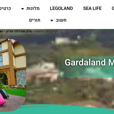
SEA LIFE
LEGOLAND
מלונות
כרטיס
חשוב
תורים
דף הבית
»
מלונות
»
מלון גארדלנד מג'יק – Gardaland Magic Hotel
נד מג'יק – Gardaland Magic