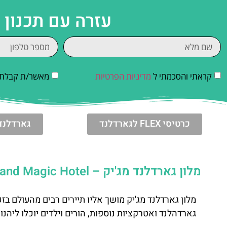
עזרה עם תכנון
קראתי והסכמתי ל
מדיניות הפרטיות
מאשר/ת קבלת די
כרטיסי FLEX לגארדלנד
גארדלנד 
מלון גארדלנד מג'יק – Gardaland Magic Hotel
מלון גארדלנד מג'יק מושך אליו תיירים רבים מהעולם ב
גארדהלנד ואטרקציות נוספות, הורים וילדים יוכלו ליהנ