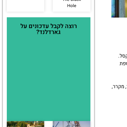
Hole
רוצה לקבל עדכונים על
גארדלנד?
קסל.
וספת
, מקרר,