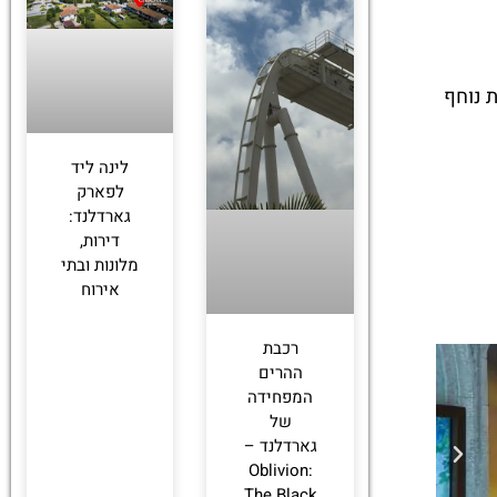
ים, כסאות נוחף
לינה ליד
לפארק
גארדלנד:
דירות,
מלונות ובתי
אירוח
רכבת
ההרים
המפחידה
של
גארדלנד –
Oblivion:
The Black