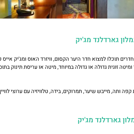
לון גארדלנד מג'יק
חדרים תוכלו למצוא חדר היער הקסום, וויזרד האוס ומג'יק אייס 
משפחה של 4 נפשות, 2 מיטות יחיד ומיטה זוגית גדולה או גדולה במיוחד, מיטה או עריסת תינוק בת
קפה ותה, מייבש שיער, תמרוקים, בידה, טלוויזיה עם ערוצי לוויין
לון גארדלנד מג'יק