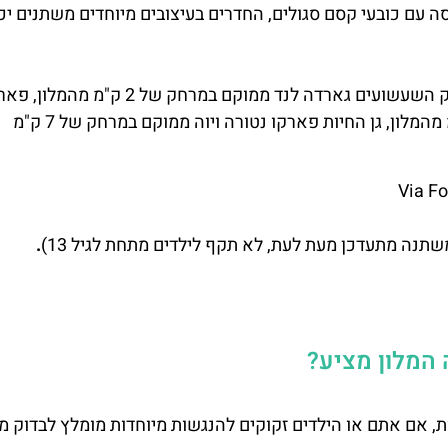
ה עם כובעי קסם סגולים, החדרים בעיצובים מיוחדים משתנים יכנ
ניתן למצוא אטרקציות קרובות למלון גארלנג מג'ק, פארק השעשועים גארדה לנד ממוקם במרחק של 2 ק"מ מה
אולפני הסרטים קאנווה-וורלד ממוקם במרחק של 4 ק"מ מהמלון, גן החיות פארקו נטורה ויוה ממוקם במרחק של 7 ק"מ
.
המלון מציע?
ת, אם אתם או הילדים זקוקים להנגשות מיוחדות מומלץ לבדוק מו