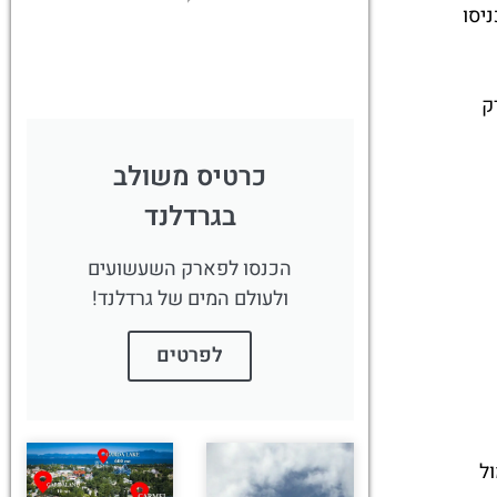
יסו
לחצו פה!
מלון, פארק
כרטיס משולב
בגרדלנד
הכנסו לפארק השעשועים
ולעולם המים של גרדלנד!
לפרטים
ל