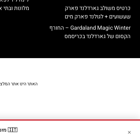
כרטיס משולב גארדלנד פארק
מלונות ובתי א
שעשועים + לגולנד פארק מים
Gardaland Magic Winter – החורף
הקסום של גארדלנד בכריסמס
האתר הינו אתר המלצות מט
🇮🇹 מזמינים דרך Booking? קבלו
×