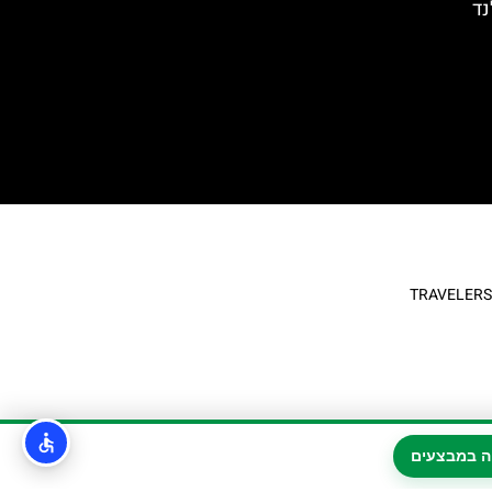
נד
ה במבצעים