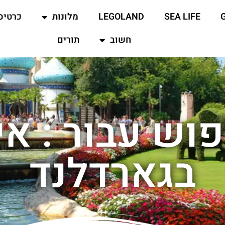
SEA LIFE
LEGOLAND
מלונות
כרטיס
חשוב
תורים
וש עבור : א
בגארדלנד