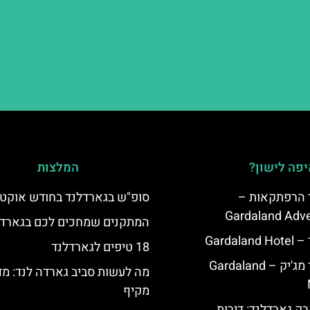
פה לישון?
המלצות
ד הרפתקאות –
סופ"ש בגארדלנד בחודש אוקטו
Gardaland Adve
המתקנים שמחכים לכם בגארדל
Garda
18 טיפים לגארדלנד
מלון גארדלנד מג'יק – Gardaland
מה לעשות סביב גארדה לנד: מד
מקיף
ק גארדלנד: דירות,