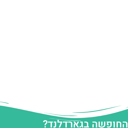
 החופשה בגארדלנד?