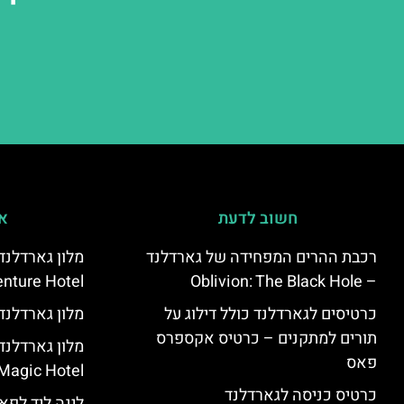
חשוב לדעת
אי
רכבת ההרים המפחידה של גארדלנד
מלון גארדלנ
nture Hotel
– Oblivion: The Black Hole
כרטיסים לגארדלנד כולל דילוג על
מלון גארדלנד – land Hotel
תורים למתקנים – כרטיס אקספרס
פאס
Magic Hotel
כרטיס כניסה לגארדלנד
לינה ליד לפאר