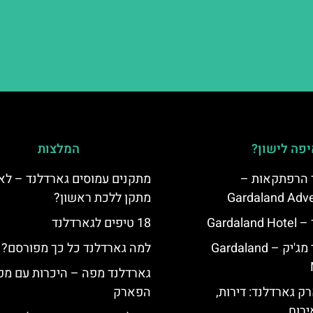
פה לישון?
המלצות
ד הרפתקאות –
מתקנים עמוסים גארדלנד – לא
Gardaland Adve
מתקן ללכת ראשון?
Garda
18 טיפים לגארדלנד
מלון גארדלנד מג'יק – Gardaland
למה גארדלנד כל כך מפורסם?
גארדלנד מפה – היכרות עם מפ
ק גארדלנד: דירות,
הפארק
ירוח