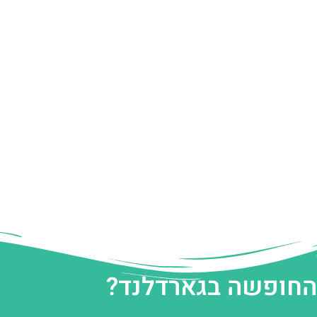
 החופשה בגארדלנד?