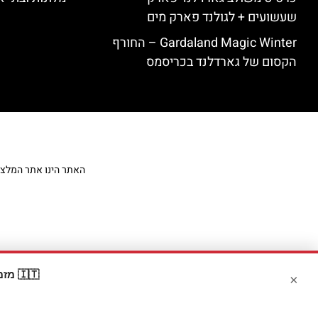
שעשועים + לגולנד פארק מים
Gardaland Magic Winter – החורף
הקסום של גארדלנד בכריסמס
האתר הינו אתר המלצות מט
🇮🇹 מזמינים דרך Booking? קבלו
×