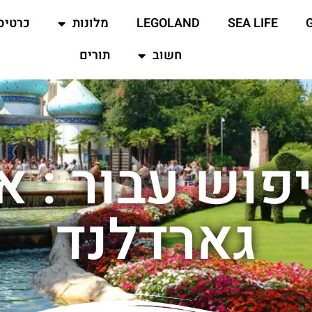
SEA LIFE
LEGOLAND
מלונות
כרטיס
חשוב
תורים
פוש עבור : אי
גארדלנד