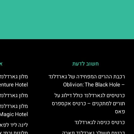
חשוב לדעת
אי
רכבת ההרים המפחידה של גארדלנד
מלון גארדלנ
nture Hotel
– Oblivion: The Black Hole
כרטיסים לגארדלנד כולל דילוג על
מלון גארדלנד – land Hotel
תורים למתקנים – כרטיס אקספרס
פאס
Magic Hotel
כרטיס כניסה לגארדלנד
לינה ליד לפאר
כרטיס משולב גארדלנד פארק
מלונות ובתי א