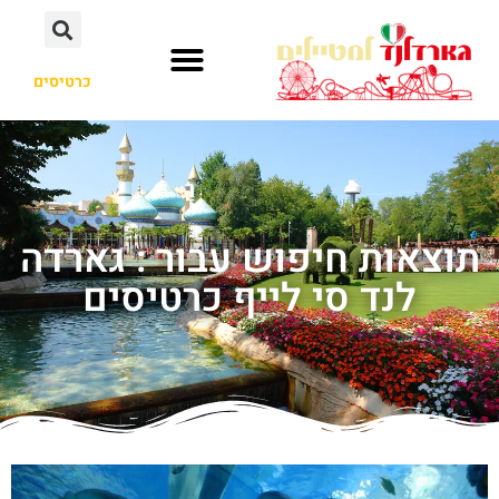
כרטיסים
תוצאות חיפוש עבור : גארדה
לנד סי לייף כרטיסים