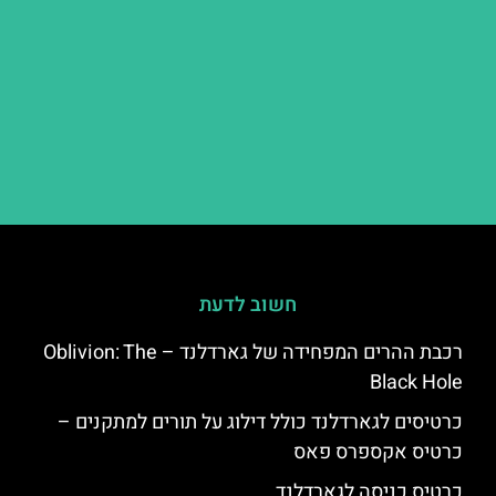
חשוב לדעת
רכבת ההרים המפחידה של גארדלנד – Oblivion: The
Black Hole
כרטיסים לגארדלנד כולל דילוג על תורים למתקנים –
כרטיס אקספרס פאס
כרטיס כניסה לגארדלנד