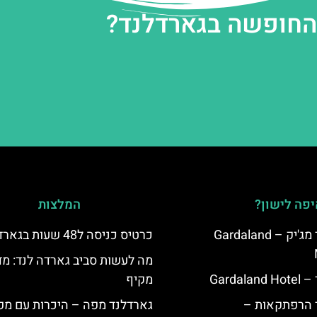
 החופשה בגארדלנד?
פה לישון?
המלצות
מלון גארדלנד מג'יק – Gardaland
כרטיס כניסה ל48 שעות בגארדלנד
מה לעשות סביב גארדה לנד: מד
Garda
מקיף
ד הרפתקאות –
גארדלנד מפה – היכרות עם מפ