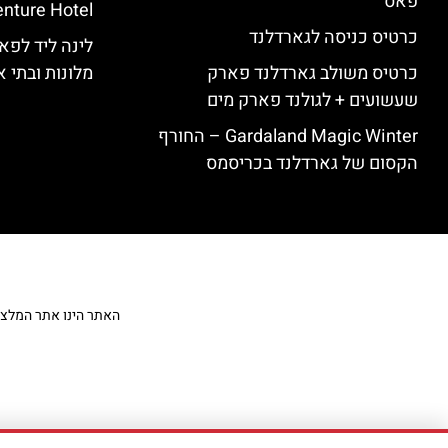
פאס
nture Hotel
כרטיס כניסה לגארדלנד
לינה ליד לפאר
כרטיס משולב גארדלנד פארק
מלונות ובתי א
שעשועים + לגולנד פארק מים
Gardaland Magic Winter – החורף
הקסום של גארדלנד בכריסמס
האתר הינו אתר המלצות מט