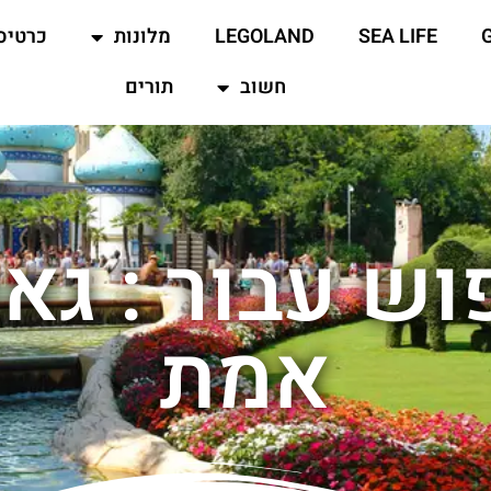
SEA LIFE
LEGOLAND
מלונות
כרטיס
חשוב
תורים
וש עבור : גאר
אמת