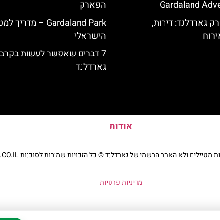
Gardaland Adve
הפארק
ק גארדלנד: דירות,
Gardaland Park – מדריך ל
ירוח
הישראלי
7 דברים שאפשר לעשות בקרב
גארדלנד
אודות
יילים ולא האתר הרשמי של גארדלנד © כל הזכויות שמורות לסוכנות TRAVELERS.CO.IL
מדיניות פרטיות