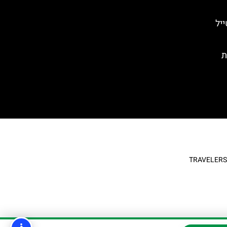
מטייל
ת