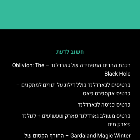
חשוב לדעת
רכבת ההרים המפחידה של גארדלנד – Oblivion: The
Black Hole
כרטיסים לגארדלנד כולל דילוג על תורים למתקנים –
כרטיס אקספרס פאס
כרטיס כניסה לגארדלנד
כרטיס משולב גארדלנד פארק שעשועים + לגולנד
פארק מים
Gardaland Magic Winter – החורף הקסום של