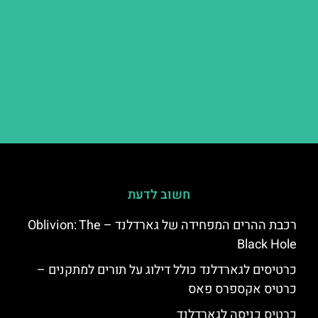
חשוב לדעת
רכבת ההרים המפחידה של גארדלנד – Oblivion: The
Black Hole
כרטיסים לגארדלנד כולל דילוג על תורים למתקנים –
כרטיס אקספרס פאס
כרטיס כניסה לגארדלנד