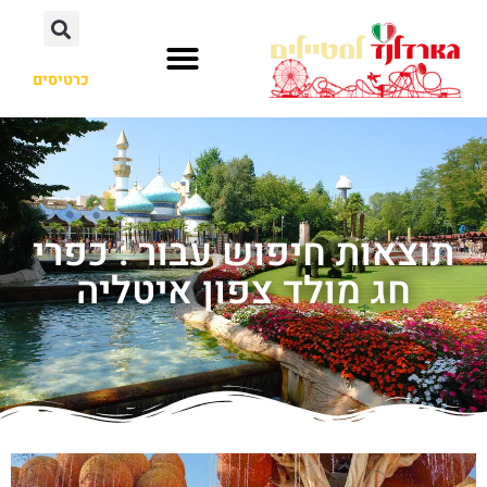
כרטיסים
תוצאות חיפוש עבור : כפרי
חג מולד צפון איטליה