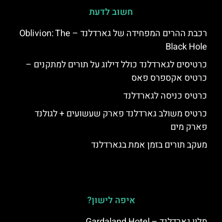
חשוב לדעת
רכבת ההרים המפחידה של גארדלנד – Oblivion: The
Black Hole
כרטיסים לגארדלנד כולל דילוג על תורים למתקנים –
כרטיס אקספרס פאס
כרטיס כניסה לגארדלנד
כרטיס משולב גארדלנד פארק שעשועים + לגולנד
פארק מים
מעקב תורים בזמן אמת בגארדלנד
איפה לישון?
מלון גארדלנד – Gardaland Hotel