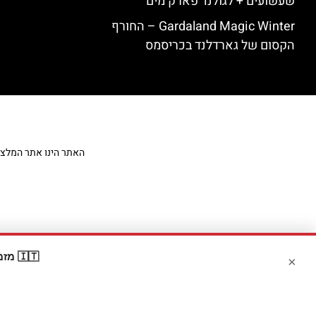
שעשועים + לגולנד פארק מים
Gardaland Magic Winter – החורף
הקסום של גארדלנד בכריסמס
האתר הינו אתר המלצות מט
🇮🇹 מזמינים דרך Booking? קבלו
×