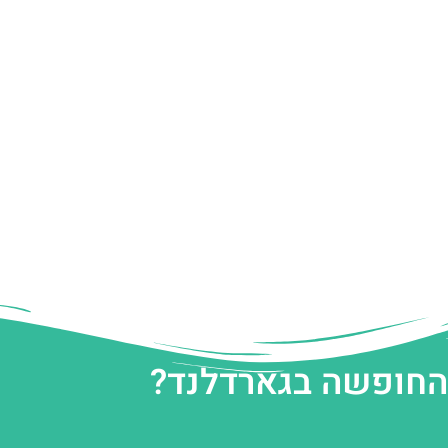
 החופשה בגארדלנד?