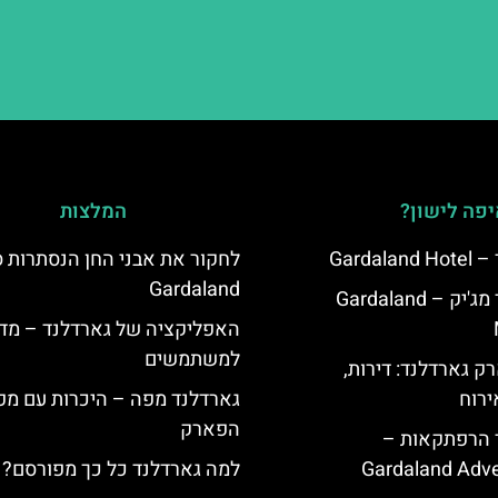
פה לישון?
המלצות
Garda
לחקור את אבני החן הנסתרות ס
Gardaland
מלון גארדלנד מג'יק – Gardaland
האפליקציה של גארדלנד – מדר
למשתמשים
ק גארדלנד: דירות,
ירוח
גארדלנד מפה – היכרות עם מפ
הפארק
ד הרפתקאות –
Gardaland Adve
למה גארדלנד כל כך מפורסם?