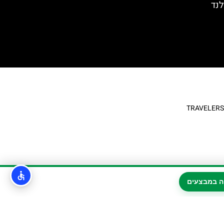
נד
ה במבצעים