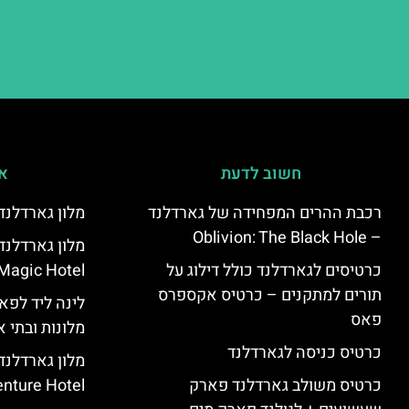
חשוב לדעת
אי
רכבת ההרים המפחידה של גארדלנד
מלון גארדלנד – land Hotel
– Oblivion: The Black Hole
כרטיסים לגארדלנד כולל דילוג על
Magic Hotel
תורים למתקנים – כרטיס אקספרס
לינה ליד לפאר
פאס
מלונות ובתי א
כרטיס כניסה לגארדלנד
מלון גארדלנ
כרטיס משולב גארדלנד פארק
nture Hotel