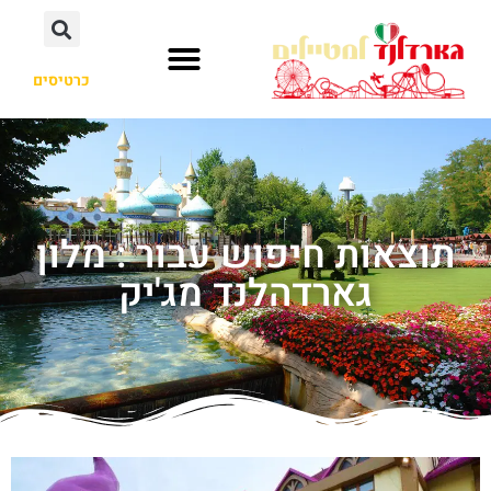
כרטיסים
תוצאות חיפוש עבור : מלון
גארדהלנד מג'יק