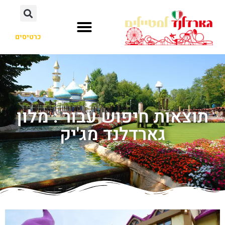
כרטיסים
תוצאות חיפוש עבור : מלון
גארדלנד מג'יק