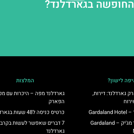
 החופשה בגארדלנד?
פה לישון?
המלצות
ק גארדלנד: דירות,
גארדלנד מפה – היכרות עם מפ
ירוח
הפארק
Garda
כרטיס כניסה ל48 שעות בגארדלנד
מלון גארדלנד מג'יק – Gardaland
7 דברים שאפשר לעשות בקרב
גארדלנד