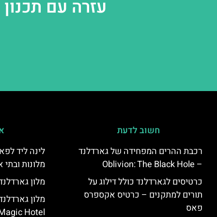
עזרה עם תכנון
חשוב לדעת
אי
רכבת ההרים המפחידה של גארדלנד
לינה ליד לפאר
– Oblivion: The Black Hole
מלונות ובתי א
כרטיסים לגארדלנד כולל דילוג על
מלון גארדלנד – land Hotel
תורים למתקנים – כרטיס אקספרס
פאס
Magic Hotel