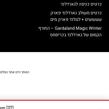
כרטיס כניסה לגארדלנד
כרטיס משולב גארדלנד פארק
שעשועים + לגולנד פארק מים
Gardaland Magic Winter – החורף
הקסום של גארדלנד בכריסמס
האתר הינו אתר המלצות מט
🇮🇹 מזמינים דרך Booking? קבלו