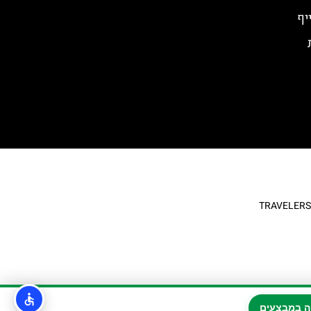
יף
ה במבצעים