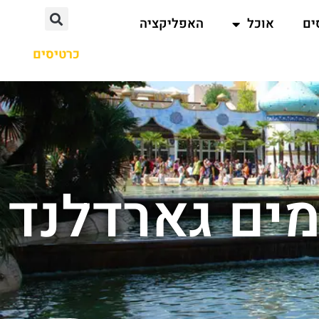
ים
אוכל
האפליקציה
כרטיסים
מים גארדלנד