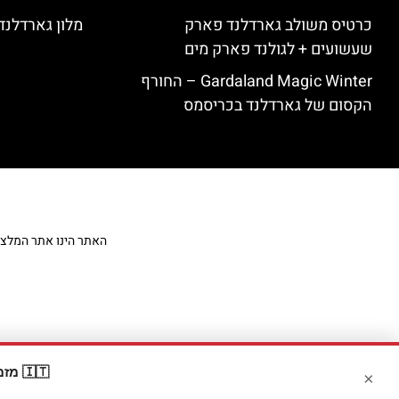
כרטיס משולב גארדלנד פארק
מלון גארדלנד – land Hotel
שעשועים + לגולנד פארק מים
Gardaland Magic Winter – החורף
הקסום של גארדלנד בכריסמס
האתר הינו אתר המלצות מט
🇮🇹 מזמינים דרך Booking? קבלו
×