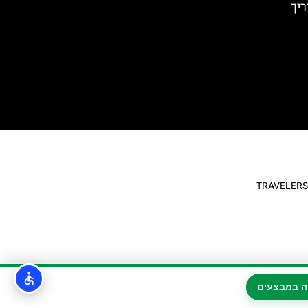
יך
ה במבצעים