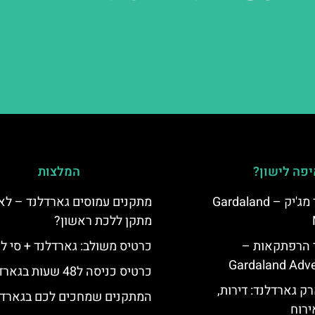
פה לישון?
המלצות
מלון גארדלנד מג'יק – Gardaland
מתקנים עמוסים גארדלנד – לא
מתקן ללכת ראשון?
ד הרפתקאות –
כרטיס משולב: גארדלנד + סי לי
Gardaland Adve
כרטיס כניסה ל48 שעות בגארדלנד
ק גארדלנד: דירות,
המתקנים שמחכים לכם בגארדל
ירוח