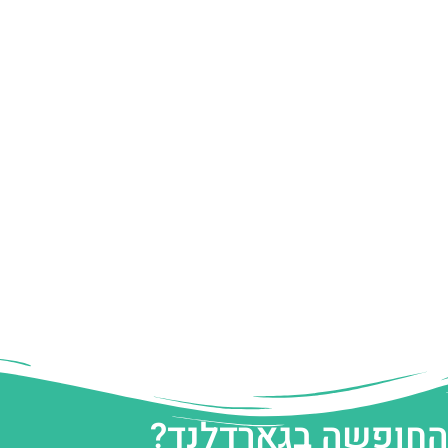
 החופשה בגארדלנד?