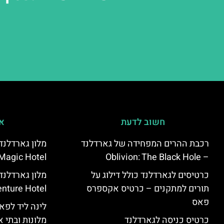
חשוב לדעת
אי
רכבת ההרים המפחידה של גארדלנד
Magic Hotel
– Oblivion: The Black Hole
כרטיסים לגארדלנד כולל דילוג על
מלון גארדלנ
תורים למתקנים – כרטיס אקספרס
nture Hotel
פאס
לינה ליד לפאר
כרטיס כניסה לגארדלנד
מלונות ובתי א