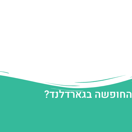
 החופשה בגארדלנד?