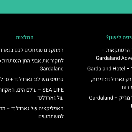
פה לישון?
המלצות
ד הרפתקאות –
המתקנים שמחכים לכם בגארדל
Gardaland Adve
לחקור את אבני החן הנסתרות ס
Garda
Gardaland
ק גארדלנד: דירות,
כרטיס משולב: גארדלנד + סי לי
ירוח
SEA LIFE – עולם הים, האקוו
מלון גארדלנד מג'יק – Gardaland
של גארדלנד
האפליקציה של גארדלנד – מדר
למשתמשים