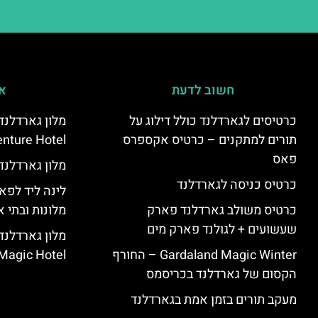
חשוב לדעת
אי
כרטיסים לגארדלנד כולל דילוג על
מלון גארדלנ
תורים למתקנים – כרטיס אקספרס
nture Hotel
פאס
מלון גארדלנד – land Hotel
כרטיס כניסה לגארדלנד
לינה ליד לפאר
כרטיס משולב גארדלנד פארק
מלונות ובתי א
שעשועים + לגולנד פארק מים
Gardaland Magic Winter – החורף
Magic Hotel
הקסום של גארדלנד בכריסמס
מעקב תורים בזמן אמת בגארדלנד