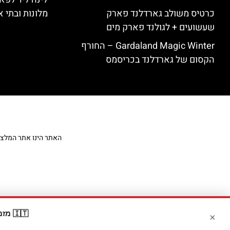
כרטיס משולב גארדלנד פארק
מלונות ובתי א
שעשועים + לגולנד פארק מים
Gardaland Magic Winter – החורף
הקסום של גארדלנד בכריסמס
האתר הינו אתר המלצות מט
🇮🇹 מזמינים דרך Booking? קבלו
×