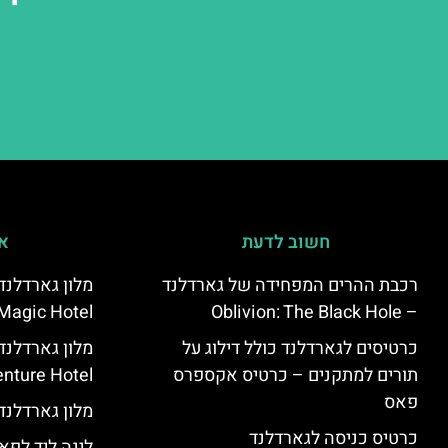
חשוב לדעת
אי
רכבת ההרים המפחידה של גארדלנד
Magic Hotel
– Oblivion: The Black Hole
כרטיסים לגארדלנד כולל דילוג על
מלון גארדלנ
תורים למתקנים – כרטיס אקספרס
nture Hotel
פאס
מלון גארדלנד – land Hotel
כרטיס כניסה לגארדלנד
לינה ליד לפאר