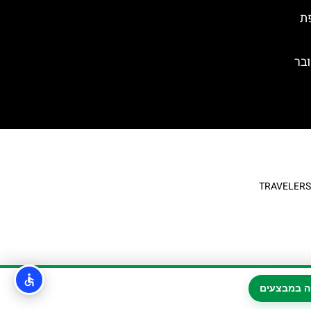
ת
בר
ה במבצעים