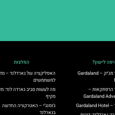
פה לישון?
המלצות
מלון גארדלנד מג'יק – Gardaland
האפליקציה של גארדלנד – מדר
למשתמשים
ד הרפתקאות –
מה לעשות סביב גארדה לנד: מד
Gardaland Adve
מקיף
Garda
ג'ומנג'י – האטרקציה החדשה
בגארלנד
ק גארדלנד: דירות,