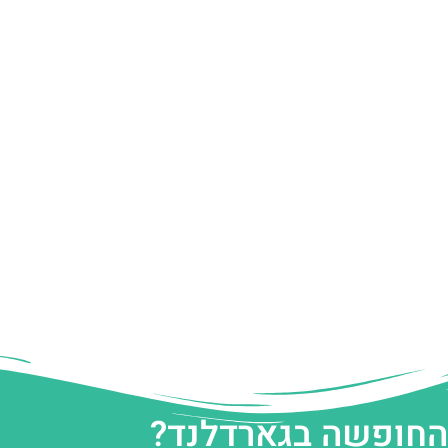
 החופשה בגארדלנד?