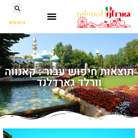
כרטיסים
תוצאות חיפוש עבור : קאנווה
וורלד גארדלנד