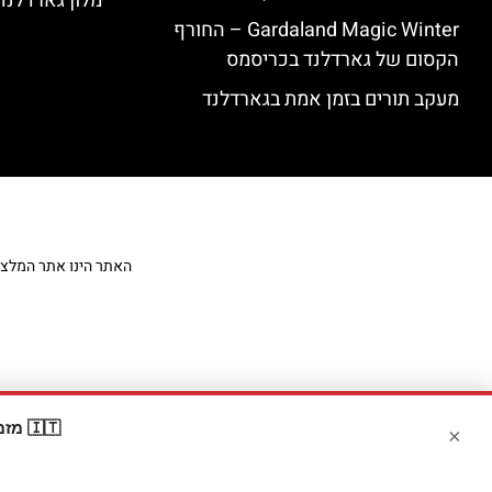
מלון גארדלנד – land Hotel
Gardaland Magic Winter – החורף
הקסום של גארדלנד בכריסמס
מעקב תורים בזמן אמת בגארדלנד
האתר הינו אתר המלצות מט
🇮🇹 מזמינים דרך Booking? קבלו
×