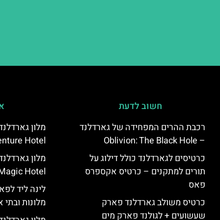
חשוב לדעת
אי
רכבת ההרים המפחידה של גארדלנד
מלון גארדלנ
nture Hotel
– Oblivion: The Black Hole
כרטיסים לגארדלנד כולל דילוג על
תורים למתקנים – כרטיס אקספרס
Magic Hotel
פאס
לינה ליד לפאר
כרטיס משולב גארדלנד פארק
מלונות ובתי א
שעשועים + לגולנד פארק מים