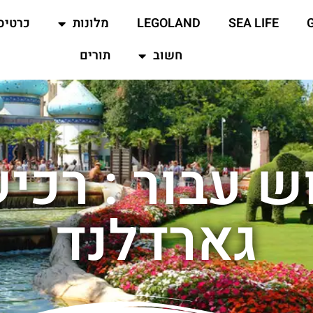
SEA LIFE
LEGOLAND
מלונות
כרטיס
חשוב
תורים
ש עבור : רכי
גארדלנד