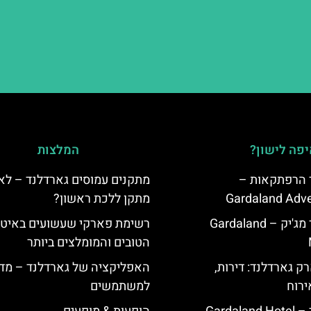
פה לישון?
המלצות
ד הרפתקאות –
מתקנים עמוסים גארדלנד – לא
Gardaland Adve
מתקן ללכת ראשון?
מלון גארדלנד מג'יק – Gardaland
רשימת פארקי שעשועים באיטל
הטובים והמומלצים ביותר
ק גארדלנד: דירות,
האפליקציה של גארדלנד – מדר
ירוח
למשתמשים