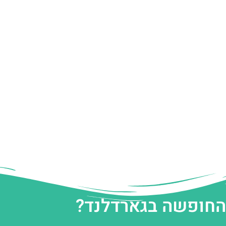
 החופשה בגארדלנד?