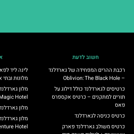
חשוב לדעת
אי
רכבת ההרים המפחידה של גארדלנד
לינה ליד לפאר
– Oblivion: The Black Hole
מלונות ובתי א
כרטיסים לגארדלנד כולל דילוג על
תורים למתקנים – כרטיס אקספרס
Magic Hotel
פאס
מלון גארדלנד – land Hotel
כרטיס כניסה לגארדלנד
מלון גארדלנ
כרטיס משולב גארדלנד פארק
nture Hotel