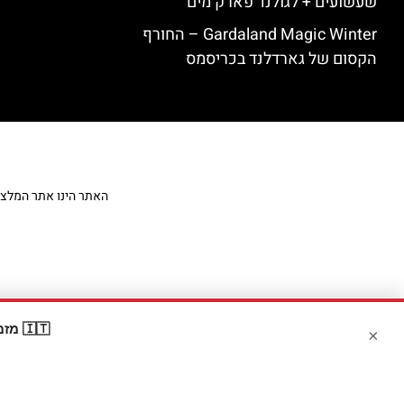
שעשועים + לגולנד פארק מים
Gardaland Magic Winter – החורף
הקסום של גארדלנד בכריסמס
האתר הינו אתר המלצות מט
🇮🇹 מזמינים דרך Booking? קבלו
×