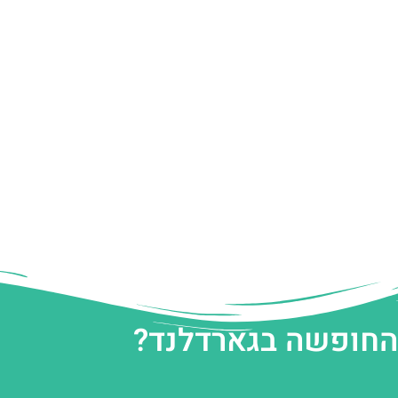
 החופשה בגארדלנד?