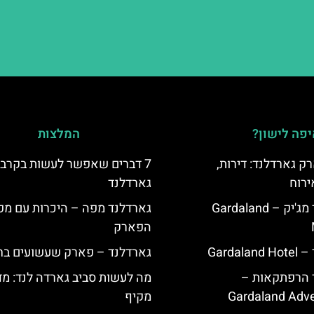
פה לישון?
המלצות
ק גארדלנד: דירות,
7 דברים שאפשר לעשות בקרב
ירוח
גארדלנד
מלון גארדלנד מג'יק – Gardaland
גארדלנד מפה – היכרות עם מפ
הפארק
Garda
גארדלנד – פארק שעשועים בח
ד הרפתקאות –
מה לעשות סביב גארדה לנד: מד
Gardaland Adve
מקיף