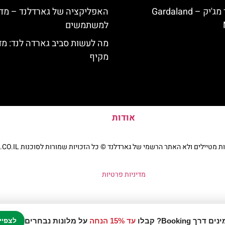
מלון גארדלנד מג'יק – Gardaland
האפליקציה של גארדלנד – מדר
למשתמשים
מה לעשות סביב גארדה לנד: מד
מקיף
אודות
יילים ולא האתר הרשמי של גארדלנד © כל הזכויות שמורות לסוכנות TRAVELERS.CO.IL
מדיניות פרטיות
עד 15% הנחה
על מלונות נבחרים
לצפיי