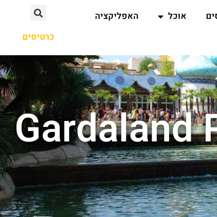
ים
אוכל
האפליקציה
כרטיסים
פוש עבור : Gardaland Park