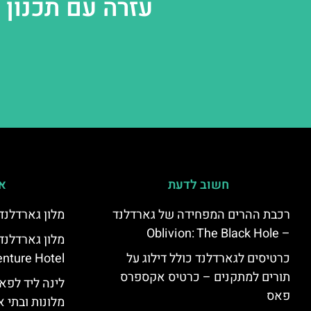
עזרה עם תכנון
חשוב לדעת
אי
רכבת ההרים המפחידה של גארדלנד
מלון גארדלנד – land Hotel
– Oblivion: The Black Hole
מלון גארדלנ
כרטיסים לגארדלנד כולל דילוג על
nture Hotel
תורים למתקנים – כרטיס אקספרס
לינה ליד לפאר
פאס
מלונות ובתי א