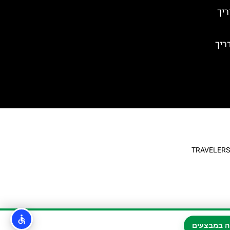
יך
ריך
ה במבצעים