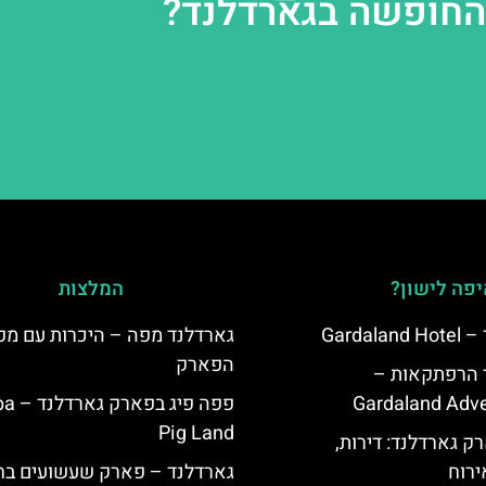
 החופשה בגארדלנד?
פה לישון?
המלצות
Garda
גארדלנד מפה – היכרות עם מפ
הפארק
ד הרפתקאות –
Gardaland Adve
פפה פיג 
Pig Land
ק גארדלנד: דירות,
ירוח
גארדלנד – פארק שעשועים בח