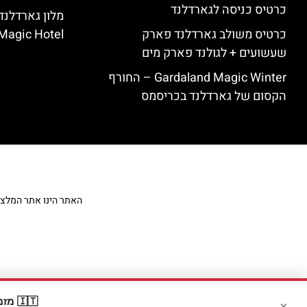
כרטיס כניסה לגארדלנד
כרטיס משולב גארדלנד פארק
Magic Hotel
שעשועים + לגולנד פארק מים
Gardaland Magic Winter – החורף
הקסום של גארדלנד בכריסמס
האתר הינו אתר המלצות מט
🇮🇹 מזמינים דרך Booking? קבלו
×