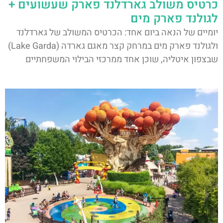
כרטיס משולב גארדלנד פארק שעשועים +
לגולנד פארק מים
יומיים של הנאה ביום אחד: הכרטיס המשולב של גארדלנד
ולגולנד פארק מים במרחק קצר מאגם גארדה (Lake Garda)
שבצפון איטליה, שוכן אחד ממרכזי הבילוי המשפחתיים