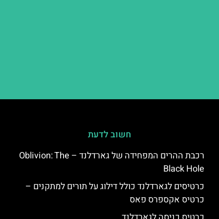
חשוב לדעת
רכבת ההרים המפחידה של גארדלנד – Oblivion: The
Black Hole
כרטיסים לגארדלנד כולל דילוג על תורים למתקנים –
כרטיס אקספרס פאס
כרטיס כניסה לגארדלנד