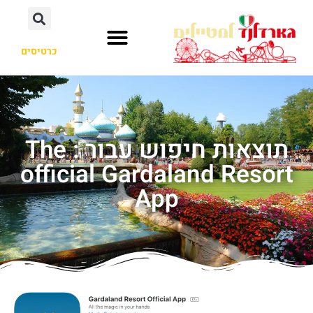
כרטיסים
תוצאות חיפוש עבור : The
official Gardaland Resort
App