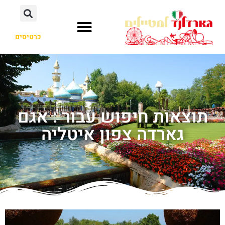
כרטיסים
תוצאות חיפוש עבור : אגם
גארדה צפון איטליה