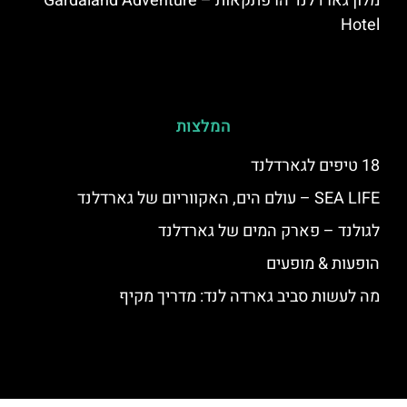
מלון גארדלנד הרפתקאות – Gardaland Adventure
Hotel
המלצות
18 טיפים לגארדלנד
SEA LIFE – עולם הים, האקווריום של גארדלנד
לגולנד – פארק המים של גארדלנד
הופעות & מופעים
מה לעשות סביב גארדה לנד: מדריך מקיף