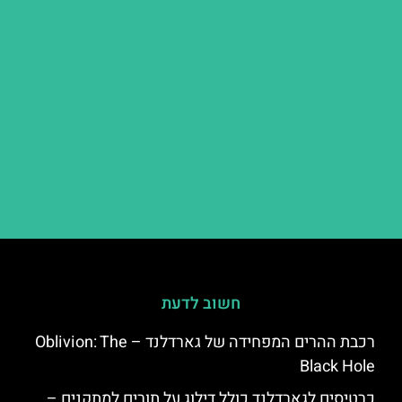
חשוב לדעת
רכבת ההרים המפחידה של גארדלנד – Oblivion: The
Black Hole
כרטיסים לגארדלנד כולל דילוג על תורים למתקנים –