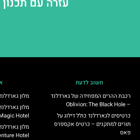
עזרה עם תכנון
חשוב לדעת
אי
רכבת ההרים המפחידה של גארדלנד
מלון גארדלנד – land Hotel
– Oblivion: The Black Hole
כרטיסים לגארדלנד כולל דילוג על
Magic Hotel
תורים למתקנים – כרטיס אקספרס
מלון גארדלנ
פאס
nture Hotel