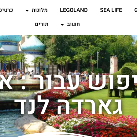
SEA LIFE
LEGOLAND
מלונות
כרטיס
חשוב
תורים
פוש עבור : א
גארדה לנד