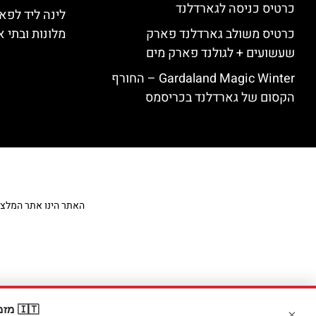
כרטיס כניסה לגארדלנד
לינה ליד לפאר
כרטיס משולב גארדלנד פארק
מלונות ובתי א
שעשועים + לגולנד פארק מים
Gardaland Magic Winter – החורף
הקסום של גארדלנד בכריסמס
האתר הינו אתר המלצות מט
🇮🇹 מזמינים דרך Booking? קבלו
×