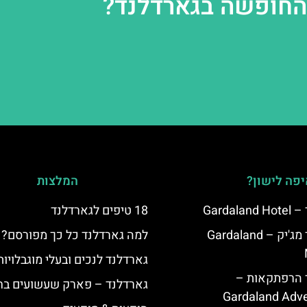
 החופשה בגארדלנד?
פה לישון?
המלצות
Garda
18 טיפים לגארדלנד
מלון גארדלנד מג'יק – Gardaland
למה גארדלנד כל כך מפורסם?
גארדלנד לנכים ובעלי מוגבלויות
ד הרפתקאות –
גארדלנד – פארק שעשועים בח
Gardaland Adve