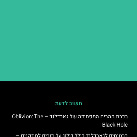
חשוב לדעת
רכבת ההרים המפחידה של גארדלנד – Oblivion: The
Black Hole
כרטיסים לגארדלנד כולל דילוג על תורים למתקנים –