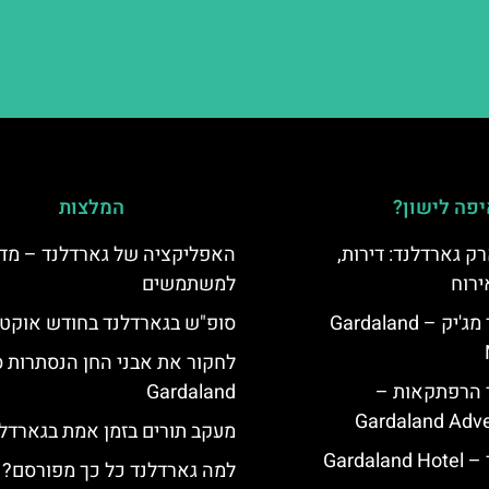
פה לישון?
המלצות
ק גארדלנד: דירות,
האפליקציה של גארדלנד – מדר
ירוח
למשתמשים
מלון גארדלנד מג'יק – Gardaland
סופ"ש בגארדלנד בחודש אוקטו
לחקור את אבני החן הנסתרות ס
ד הרפתקאות –
Gardaland
Gardaland Adve
מעקב תורים בזמן אמת בגארדל
Garda
למה גארדלנד כל כך מפורסם?