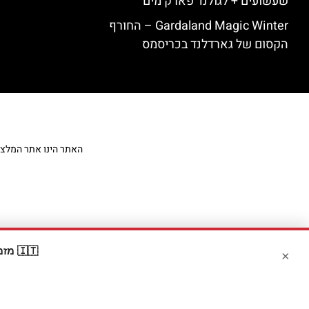
שעשועים + לגולנד פארק מים
Gardaland Magic Winter – החורף
הקסום של גארדלנד בכריסמס
האתר הינו אתר המלצות מט
🇮🇹 מזמינים דרך Booking? קבלו
×