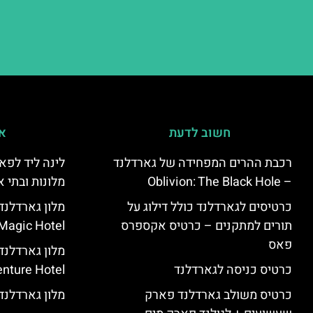
חשוב לדעת
אי
רכבת ההרים המפחידה של גארדלנד
לינה ליד לפאר
– Oblivion: The Black Hole
מלונות ובתי א
כרטיסים לגארדלנד כולל דילוג על
תורים למתקנים – כרטיס אקספרס
Magic Hotel
פאס
מלון גארדלנ
כרטיס כניסה לגארדלנד
nture Hotel
כרטיס משולב גארדלנד פארק
מלון גארדלנד – land Hotel