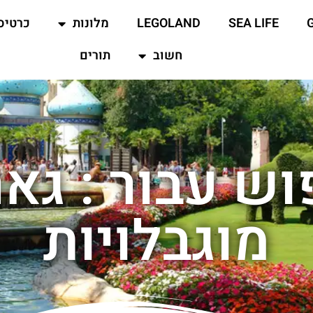
SEA LIFE
LEGOLAND
מלונות
כרטיס
חשוב
תורים
ש עבור : גא
מוגבלויות