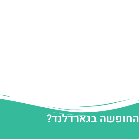
 החופשה בגארדלנד?