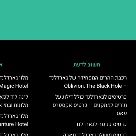
חשוב לדעת
אי
רכבת ההרים המפחידה של גארדלנד
Magic Hotel
– Oblivion: The Black Hole
כרטיסים לגארדלנד כולל דילוג על
לינה ליד לפאר
תורים למתקנים – כרטיס אקספרס
מלונות ובתי א
פאס
מלון גארדלנ
כרטיס כניסה לגארדלנד
nture Hotel
כרטיס משולב גארדלנד פארק
מלון גארדלנד – land Hotel