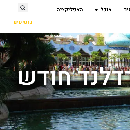
ים
אוכל
האפליקציה
כרטיסים
רדלנד חודש