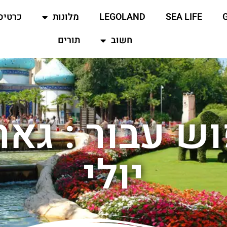
SEA LIFE
LEGOLAND
מלונות
כרטיס
חשוב
תורים
ש עבור : גא
יולי