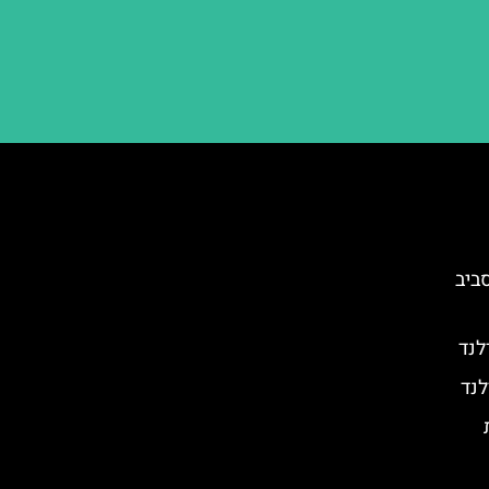
ביב
לנד
נד