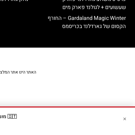
שעשועים + לגולנד פארק מים
Gardaland Magic Winter – החורף
הקסום של גארדלנד בכריסמס
האתר הינו אתר המלצות מט
🇮🇹 מזמינים דרך Booking? קבלו
×