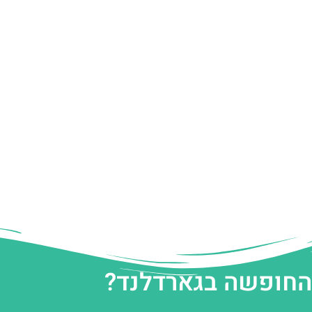
 החופשה בגארדלנד?