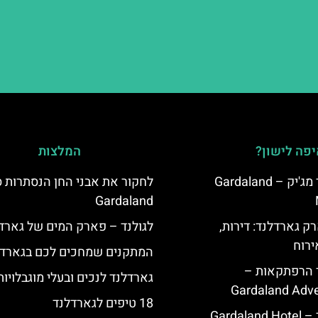
פה לישון?
המלצות
מלון גארדלנד מג'יק – Gardaland
לחקור את אבני החן הנסתרות ס
Gardaland
ק גארדלנד: דירות,
לגולנד – פארק המים של גארד
ירוח
המתקנים שמחכים לכם בגארדל
ד הרפתקאות –
גארדלנד לנכים ובעלי מוגבלויות
Gardaland Adve
18 טיפים לגארדלנד
Garda