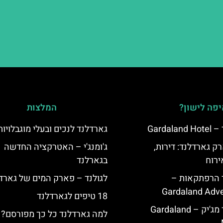
פה לישון?
המלצות
Garda
גארדלנד לנכים ובעלי מוגבלויות
ק גארדלנד: דירות,
ג'ומנג'י – האטרקציה החדשה
ירוח
בגארלנד
ד הרפתקאות –
לגולנד – פארק המים של גארד
Gardaland Adve
18 טיפים לגארדלנד
מלון גארדלנד מג'יק – Gardaland
למה גארדלנד כל כך מפורסם?