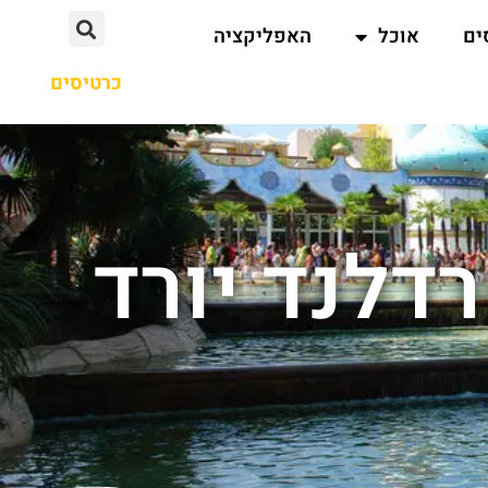
ים
אוכל
האפליקציה
כרטיסים
דלנד יורד