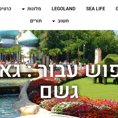
SEA LIFE
LEGOLAND
מלונות
כרטיס
חשוב
תורים
וש עבור : גאר
גשם