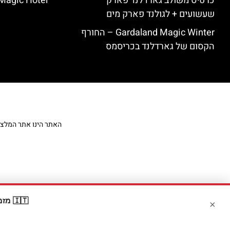
כרטיס משולב גארדלנד פארק
Magic Hotel
שעשועים + לגולנד פארק מים
Gardaland Magic Winter – החורף
הקסום של גארדלנד בכריסמס
האתר הינו אתר המלצות מט
🇮🇹 מזמינים דרך Booking? קבלו
×