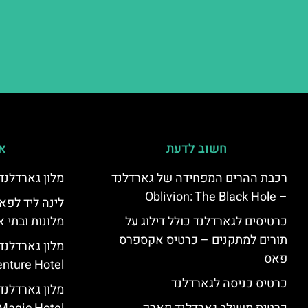
חשוב לדעת
אי
רכבת ההרים המפחידה של גארדלנד
מלון גארדלנד – land Hotel
– Oblivion: The Black Hole
לינה ליד לפאר
כרטיסים לגארדלנד כולל דילוג על
מלונות ובתי א
תורים למתקנים – כרטיס אקספרס
מלון גארדלנ
פאס
nture Hotel
כרטיס כניסה לגארדלנד