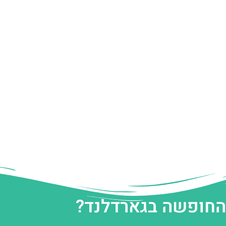
 החופשה בגארדלנד?