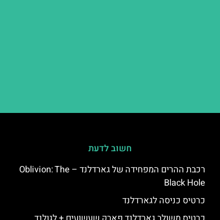
חשוב לדעת
רכבת ההרים המפחידה של גארדלנד – Oblivion: The
Black Hole
כרטיס כניסה לגארדלנד
כרטיס משולב גארדלנד פארק שעשועים + לגולנד