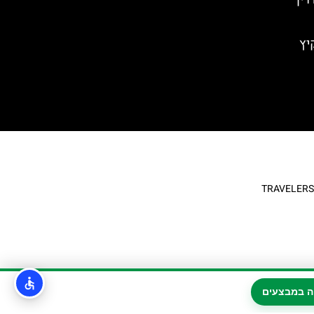
יץ
ה במבצעים