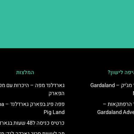
פה לישון?
המלצות
מלון גארדלנד מג'יק – Gardaland
גארדלנד מפה – היכרות עם מפ
הפארק
ד הרפתקאות –
פפה פיג 
Pig Land
Gardaland Adve
כרטיס כניסה ל48 שעות בגארדלנד
מה לעשות סביב גארדה לנד: מד