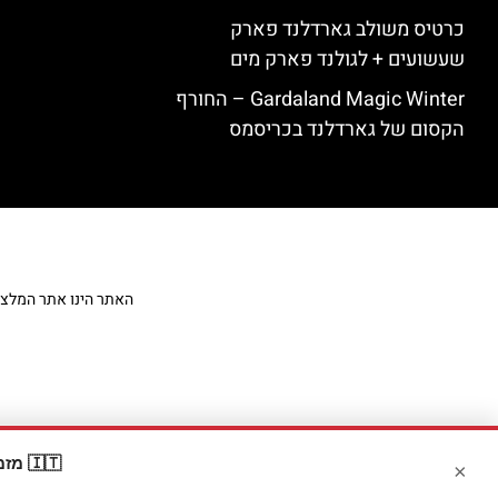
כרטיס משולב גארדלנד פארק
שעשועים + לגולנד פארק מים
Gardaland Magic Winter – החורף
הקסום של גארדלנד בכריסמס
האתר הינו אתר המלצות מט
🇮🇹 מזמינים דרך Booking? קבלו
×