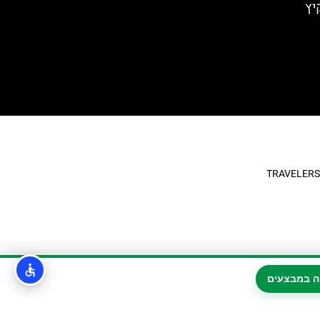
יץ
ה במבצעים