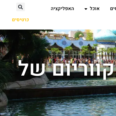
ים
אוכל
האפליקציה
כרטיסים
קווריום של