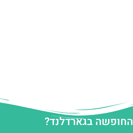
 החופשה בגארדלנד?