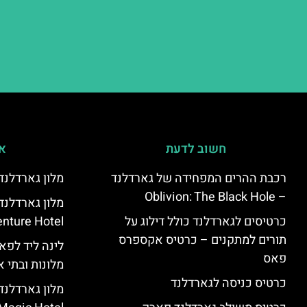
חשוב לדעת
אי
רכבת ההרים המפחידה של גארדלנד
מלון גארדלנד – land Hotel
– Oblivion: The Black Hole
מלון גארדלנ
כרטיסים לגארדלנד כולל דילוג על
nture Hotel
תורים למתקנים – כרטיס אקספרס
לינה ליד לפאר
פאס
מלונות ובתי א
כרטיס כניסה לגארדלנד