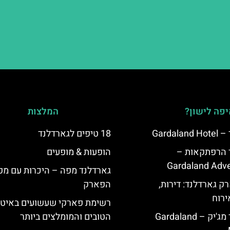
פה לישון?
המלצות
Garda
18 טיפים לגארדלנד
ד הרפתקאות –
הופעות & מופעים
Gardaland Adve
גארדלנד מפה – היכרות עם מפ
ק גארדלנד: דירות,
הפארק
ירוח
רשימת פארקי שעשועים באיטל
מלון גארדלנד מג'יק – Gardaland
הטובים והמומלצים ביותר