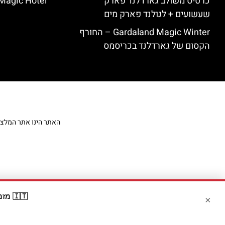
כרטיס משולב גארדלנד פארק
Magic Hotel
שעשועים + לגולנד פארק מים
Gardaland Magic Winter – החורף
הקסום של גארדלנד בכריסמס
האתר הינו אתר המלצות מט
🇮🇹 מזמינים דרך Booking? קבלו
×