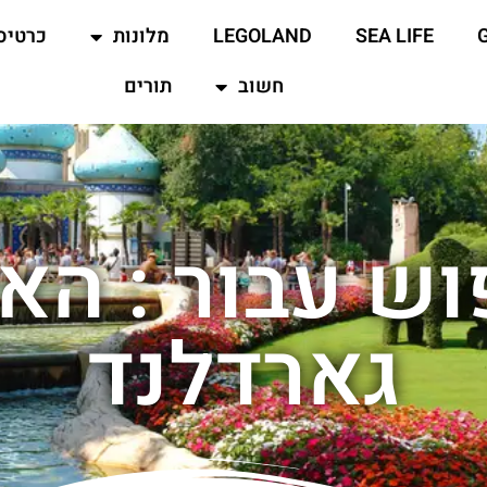
SEA LIFE
LEGOLAND
מלונות
כרטיס
חשוב
תורים
ש עבור : הא
גארדלנד