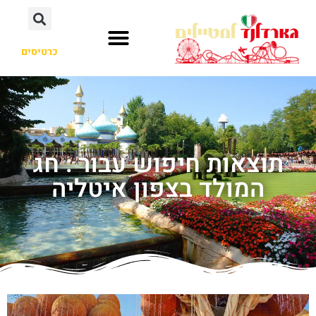
כרטיסים
תוצאות חיפוש עבור : חג
המולד בצפון איטליה