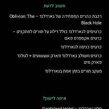
חשוב לדעת
רכבת ההרים המפחידה של גארדלנד – Oblivion: The
Black Hole
כרטיסים לגארדלנד כולל דילוג על תורים למתקנים –
כרטיס אקספרס פאס
כרטיס כניסה לגארדלנד
כרטיס משולב גארדלנד פארק שעשועים + לגולנד
פארק מים
מעקב תורים בזמן אמת בגארדלנד
איפה לישון?
מלון גארדלנד – Gardaland Hotel