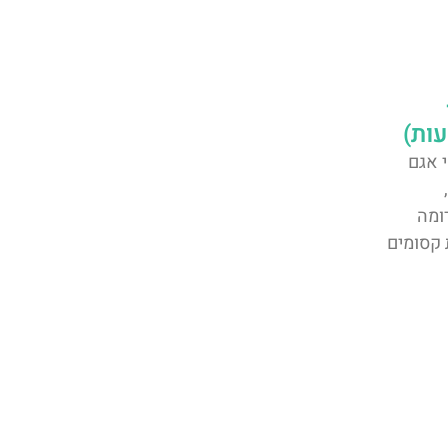
י אגם
,
ומה
 קסומים