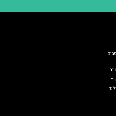
ביב
בר
יץ
לנד