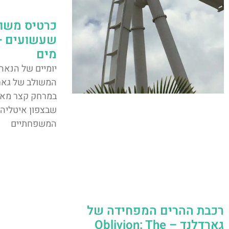
כרטיס משו
שעשועים + 
מים
יומיים של הנאה
המשולב של גארד
שבצפון איטליה,
המשפחתיים
רכבת ההרים המפחידה של
גארדלנד – Oblivion: The