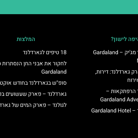
פה לישון?
המלצות
מלון גארדלנד מג'יק – Gardaland
18 טיפים לגארדלנד
לחקור את אבני החן הנסתרות ס
ק גארדלנד: דירות,
Gardaland
ירוח
סופ"ש בגארדלנד בחודש אוקטו
ד הרפתקאות –
גארדלנד – פארק שעשועים בק
Gardaland Adve
לגולנד – פארק המים של גארד
Garda