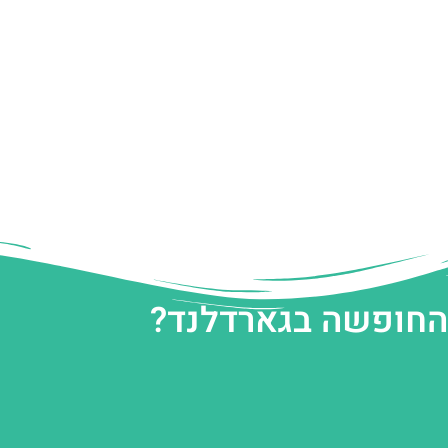
 החופשה בגארדלנד?