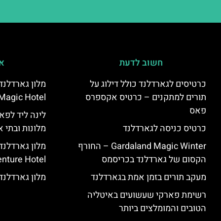
חשוב לדעת
אי
כרטיסים לגארדלנד כולל דילוג על
תורים למתקנים – כרטיס אקספרס
Magic Hotel
פאס
לינה ליד לפאר
כרטיס כניסה לגארדלנד
מלונות ובתי א
Gardaland Magic Winter – החורף
מלון גארדלנ
הקסום של גארדלנד בכריסמס
nture Hotel
מעקב תורים בזמן אמת בגארדלנד
מלון גארדלנד – land Hotel
רשימת פארקי שעשועים באיטליה
הטובים והמומלצים ביותר