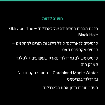
חשוב לדעת
רכבת ההרים המפחידה של גארדלנד – Oblivion: The
Black Hole
כרטיסים לגארדלנד כולל דילוג על תורים למתקנים –
כרטיס אקספרס פאס
כרטיס משולב גארדלנד פארק שעשועים + לגולנד
פארק מים
Gardaland Magic Winter – החורף הקסום של
גארדלנד בכריסמס
מעקב תורים בזמן אמת בגארדלנד