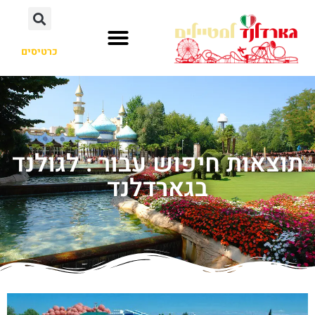
כרטיסים
תוצאות חיפוש עבור : לגולנד
בגארדלנד