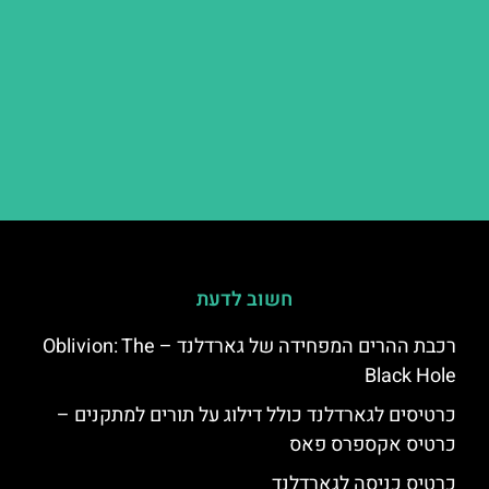
חשוב לדעת
רכבת ההרים המפחידה של גארדלנד – Oblivion: The
Black Hole
כרטיסים לגארדלנד כולל דילוג על תורים למתקנים –
כרטיס אקספרס פאס
כרטיס כניסה לגארדלנד