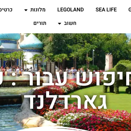
SEA LIFE
LEGOLAND
מלונות
כרטיס
חשוב
תורים
יפוש עבור : ע
גארדלנד