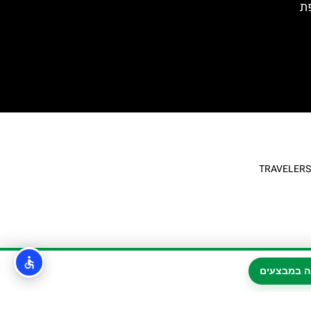
ת
ה במבצעים