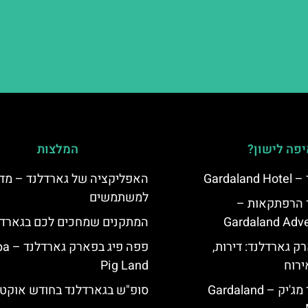
פה לישון?
המלצות
Garda
האפליקציה של גארדלנד – מדר
למשתמשים
ד הרפתקאות –
Gardaland Adve
המתקנים שמחכים לכם בגארדל
ק גארדלנד: דירות,
פפה פיג 
ירוח
Pig Land
מלון גארדלנד מג'יק – Gardaland
סופ"ש בגארדלנד בחודש אוקטו