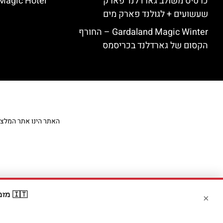
כרטיס משולב גארדלנד פארק
Magic Hotel
שעשועים + לגולנד פארק מים
Gardaland Magic Winter – החורף
הקסום של גארדלנד בכריסמס
האתר הינו אתר המלצות מט
🇮🇹 מזמינים דרך Booking? קבלו
×