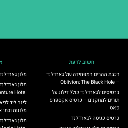
חשוב לדעת
אי
רכבת ההרים המפחידה של גארדלנד
מלון גארדלנד – land Hotel
– Oblivion: The Black Hole
מלון גארדלנ
כרטיסים לגארדלנד כולל דילוג על
nture Hotel
תורים למתקנים – כרטיס אקספרס
לינה ליד לפאר
פאס
מלונות ובתי א
כרטיס כניסה לגארדלנד