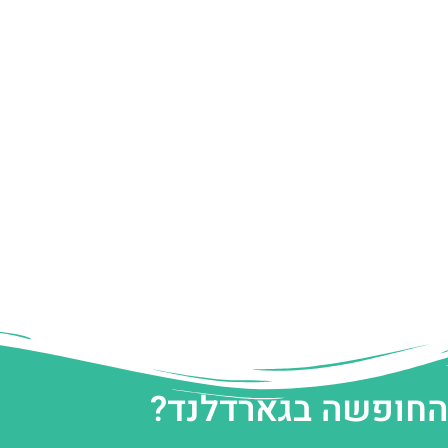
 החופשה בגארדלנד?