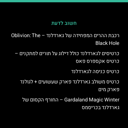
חשוב לדעת
רכבת ההרים המפחידה של גארדלנד – Oblivion: The
Black Hole
כרטיסים לגארדלנד כולל דילוג על תורים למתקנים –
כרטיס אקספרס פאס
כרטיס כניסה לגארדלנד
כרטיס משולב גארדלנד פארק שעשועים + לגולנד
פארק מים
Gardaland Magic Winter – החורף הקסום של
גארדלנד בכריסמס