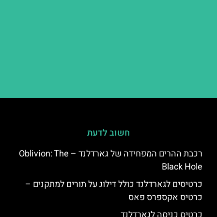
חשוב לדעת
רכבת ההרים המפחידה של גארדלנד – Oblivion: The
Black Hole
כרטיסים לגארדלנד כולל דילוג על תורים למתקנים –
כרטיס אקספרס פאס
כרטיס כניסה לגארדלנד