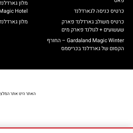
פאס
כרטיס כניסה לגארדלנד
Magic Hotel
כרטיס משולב גארדלנד פארק
מלון גארדלנד – land Hotel
שעשועים + לגולנד פארק מים
Gardaland Magic Winter – החורף
הקסום של גארדלנד בכריסמס
האתר הינו אתר המלצות מט