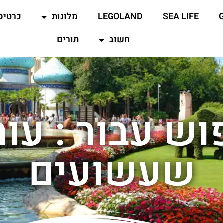
SEA LIFE
LEGOLAND
מלונות
כרטיס
חשוב
תורים
וש עבור : עו
שעשועים