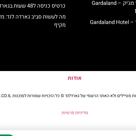
מלון גארדלנד מג'יק – Gardaland
כרטיס כניסה ל48 שעות בגארדלנד
מה לעשות סביב גארדה לנד: מד
Garda
מקיף
אודות
יילים ולא האתר הרשמי של גארדלנד © כל הזכויות שמורות לסוכנות TRAVELERS.CO.IL
מדיניות פרטיות