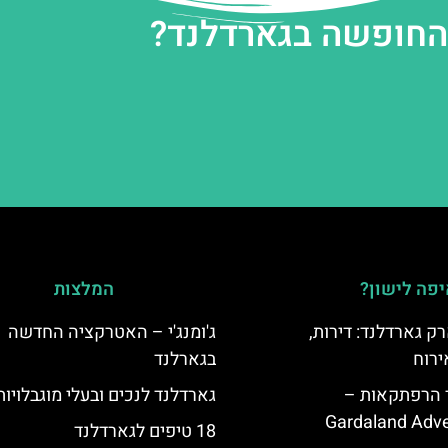
 החופשה בגארדלנד?
פה לישון?
המלצות
ק גארדלנד: דירות,
ג'ומנג'י – האטרקציה החדשה
ירוח
בגארלנד
ד הרפתקאות –
גארדלנד לנכים ובעלי מוגבלויות
Gardaland Adve
18 טיפים לגארדלנד