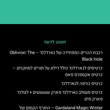
חשוב לדעת
רכבת ההרים המפחידה של גארדלנד – Oblivion: The
Black Hole
כרטיסים לגארדלנד כולל דילוג על תורים למתקנים –
כרטיס אקספרס פאס
כרטיס כניסה לגארדלנד
כרטיס משולב גארדלנד פארק שעשועים + לגולנד
פארק מים
Gardaland Magic Winter – החורף הקסום של