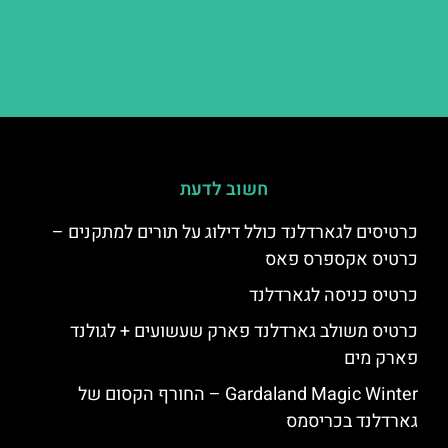
חשוב לדעת
כרטיסים לגארדלנד כולל דילוג על תורים למתקנים –
כרטיס אקספרס פאס
כרטיס כניסה לגארדלנד
כרטיס משולב גארדלנד פארק שעשועים + לגולנד
פארק מים
Gardaland Magic Winter – החורף הקסום של
גארדלנד בכריסמס