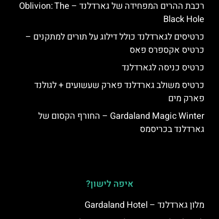
רכבת ההרים המפחידה של גארדלנד – Oblivion: The
Black Hole
כרטיסים לגארדלנד כולל דילוג על תורים למתקנים –
כרטיס אקספרס פאס
כרטיס כניסה לגארדלנד
כרטיס משולב גארדלנד פארק שעשועים + לגולנד
פארק מים
Gardaland Magic Winter – החורף הקסום של
גארדלנד בכריסמס
איפה לישון?
מלון גארדלנד – Gardaland Hotel