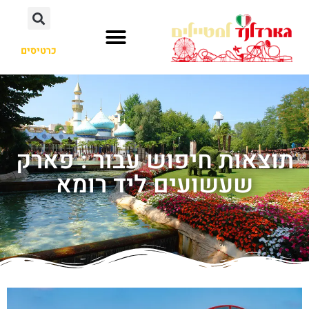
כרטיסים
תוצאות חיפוש עבור : פארק
שעשועים ליד רומא