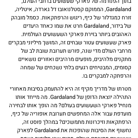
בתוך הפנורמה של פארקי שעשועים ברחבי העולם,
Gardaland, הממוקם קסטלנואובו דל גארדה, איטליה,
זורח כמגדלור של כיף, ריגוש והרפתקאות. כסמל מובהק
של בידור, Gardaland חרט את שמו כאחד היעדים
האהובים ביותר בזירת פארקי השעשועים העולמית.
פארק שעשועים עטור שבחים זה, המושך מיליוני מבקרים
מרחבי העולם מדי שנה, פורש תערובת שובת לב של
מתקנים מלהיבים, מופעים מרהיבים ואזורים נושאיים
קסומים, המבטיחים רגעים בלתי נשכחים של שמחה
והרפתקה למבקרים בו.
מטרתו של מדריך מקיף זה היא להתעמק בסיבות מאחורי
התהילה יוצאת הדופן של Gardaland. מה מייחד אותו
מנחיל פארקי השעשועים בעולם? מה הופך אותו לבחירה
מועדפת עבור אלה המחפשים תערובת אופוריה של כיף,
הרפתקאות וזיכרונות מתמשכים? במהלך פוסט זה,
נחשוף את הסיבות שהופכות את Gardaland לפארק