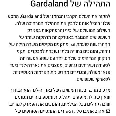
התהילה של Gardaland
לחקור את העולם הקרבי והגחמני של Gardaland, המסע
שלנו הוביל אותנו להבין את התהילה המרהיבה שלה.
השילוב המושלם של כיף והרפתקאות בפארק
השעשועים המגובה באטרקציות מרתקות שומר על
ההתרגשות פועמת 🎢. מתקנים מקיפים משרה הילה של
נוחות, ותומכים בחוויה בלתי נשכחת למבקרים. תקני
הניקיון המדהימים שלהם, יחד עם שפע אפשרויות
לסעודה ושירותים נגישים, ממצבים את גארדה-לנד כיעד
פנאי מעולה, ומגדירים מחדש את הנורמות האופייניות
לפארקי שעשועים.
מרכיב מרכזי בכוח המשיכה של גארדה-לנד הוא הבידור
שאין שני לו. מופעים, תהלוכות ומופעים חיים מגוונים
שובה קהלים בכל הגילאים, והופכים את הפארק למרחב
🎡 אהוב אוניברסלי. האזורים התמטיים הסוחפים של