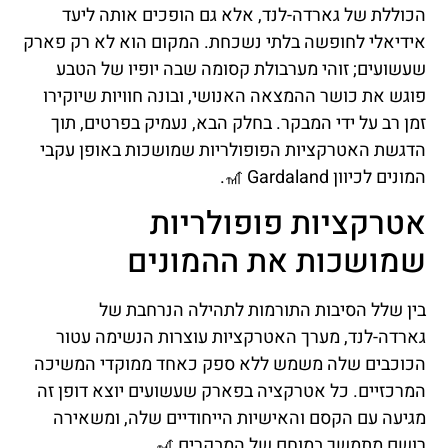
הכוללת של גארדה-לנד, אלא גם הופכים אותה ליעד
אידיאלי לחופשה בלתי נשכחת. המקום הוא לא רק פארק
שעשועים; זוהי מערבולת קסומה שבה יופיו של הטבע
פוגש את כושר ההמצאה האנושי, ובונה חוויות שיוקירו
זמן רב על ידי המבקר. בחלק הבא, נעמיק בפרטים, תוך
הדגשת האטרקציות הפופולריות שמושכות באופן עקבי
המונים לכיוון Gardaland 🎢.
אטרקציות פופולריות
שמושכות את ההמונים
בין שלל הסיבות התורמות לתהילה הנרחבת של
גארדה-לנד, מערך האטרקציות עוצרות הנשימה עטור
הכוכבים שלה משמש ללא ספק כאחד ממוקדי המשיכה
המרכזיים. כל אטרקציה בפארק שעשועים יוצא דופן זה
מגיעה עם הקסם והאישיות הייחודיים שלה, ומשאירה
רושם מתמשך במוחם של המבקרים 🎢.