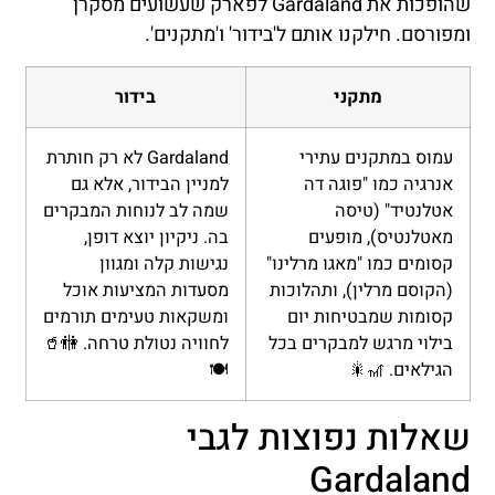
שהופכות את Gardaland לפארק שעשועים מסקרן
ומפורסם. חילקנו אותם ל'בידור' ו'מתקנים'.
מתקני
בידור
עמוס במתקנים עתירי
Gardaland לא רק חותרת
אנרגיה כמו "פוגה דה
למניין הבידור, אלא גם
אטלנטיד" (טיסה
שמה לב לנוחות המבקרים
מאטלנטיס), מופעים
בה. ניקיון יוצא דופן,
קסומים כמו "מאגו מרלינו"
נגישות קלה ומגוון
(הקוסם מרלין), ותהלוכות
מסעדות המציעות אוכל
קסומות שמבטיחות יום
ומשקאות טעימים תורמים
בילוי מרגש למבקרים בכל
לחוויה נטולת טרחה. 🚻🥤
הגילאים. 🎢🎇
🍽️
שאלות נפוצות לגבי
Gardaland