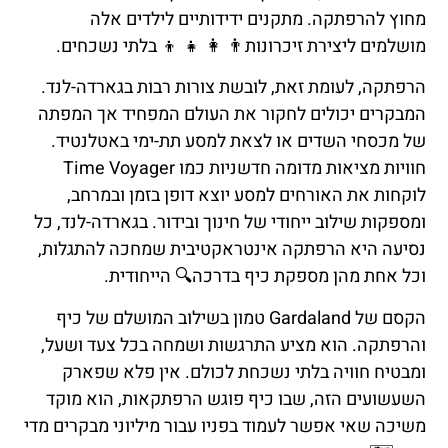
מחוץ להרפתקה. מתקנים ידידותיים לילדים אלה
מושלמים ליצירת זיכרונות👨 👩 👧 👦 בלתי נשכחים.
הרפתקה, לעומת זאת, לובשת צורות רבות בגארדה-לנד.
המבקרים יכולים לחקור את העולם המפחיד אך המפתה
של מכסחי השדים או לצאת למסע תת-ימי באטלנטיד.
חוויות מציאות מדומה חדשניות כמו Time Voyager
לוקחות את האורחים למסע יוצא דופן בזמן ובמרחב,
ומספקות שילוב ייחודי של חינוך ובידור. בגארדה-לנד, כל
נסיעה היא הרפתקה אינטראקטיבית שמחכה להתגלות,
וכל אחת מהן מספקת כיף בדרכה🔍 הייחודית.
הקסם של Gardaland טמון בשילוב המושלם של כיף
והרפתקה. הוא מציע התרגשות ושמחה בכל צעד ושעל,
ומבטיח חוויה בלתי נשכחת לכולם. אין פלא שפארק
השעשועים הזה, שבו כיף פוגש הרפתקאות, הוא מוקד
משיכה שאי אפשר לעמוד בפניו עבור מיליוני מבקרים מדי