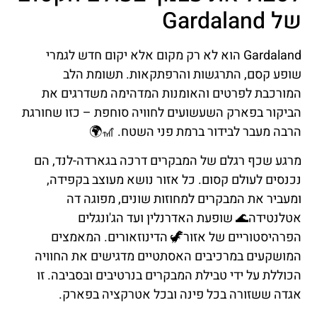
של Gardaland
Gardaland הוא לא רק מקום אלא יקום חדש לגמרי
שופע קסם, התרגשות והרפתקאות. תשומת הלב
המורכבת לפרטים והאומנות המדהימה משדרגים את
הביקור בפארק השעשועים לחוויה סוחפת – כזו שחורגת
הרבה מעבר לבידור ברמת פני השטח. 🎢🌍
מרגע שכף רגלם של המבקרים דרכה בגארדה-לנד, הם
נכנסים לעולם קסום. כל אזור נושא מעוצב בקפידה,
ומעביר את המבקרים למחוזות שונים, מפוגה דה
אטלנטידה🌊 שופעת האדרנלין ועד הג'ונגלים
הפרהיסטוריים של אזור🦖 הדינוזאורים. המאמצים
המושקעים במרכיבים האסתטיים מדגישים את החוויה
הכוללת על ידי טבילת המבקרים בנרטיבים ובסביבה. זו
אגדה ששזורה בכל פינה ובכל אטרקציה בפארק.