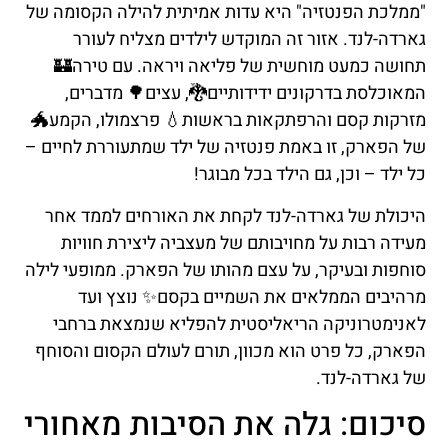
"ממלכת הפנטזיה" היא עדות אמיתית להילה הקסומה של
גארדה-לנד. אזור זה המוקדש לילדים מצליח לעורר
תחושה כמעט מוחשית של פליאה ויראה. עם טירה🏰
המאוכלסת בדרקונים ידידותיים🐉, עצים🌳 מדברים,
מזרקות קסם והרפתקאות בראשות💧 פרצמולו, הקמע🐲
של הפארק, זו באמת פנטזיה של ילד שמתעוררת לחיים –
כל ילד – וכן, גם הילד בכל מבוגר!
היכולת של גארדה-לנד לקחת את האורחים לממד אחר
מעידה רבות על מחויבותם של מעצביה ליצירת חוויות
סוחפות ובעיקר, על עצם מהותו של הפארק. ממופעי לילה
מרהיבים הממלאים את השמיים בקסם✨ נוצץ ועד
לאנימטרוניקה הריאליסטית להפליא שנמצאת ברחבי
הפארק, כל פרט הוא מכוון, תורם לעולם הקסום והסוחף
של גארדה-לנד.
סיכום: גלה את הסיבות מאחורי