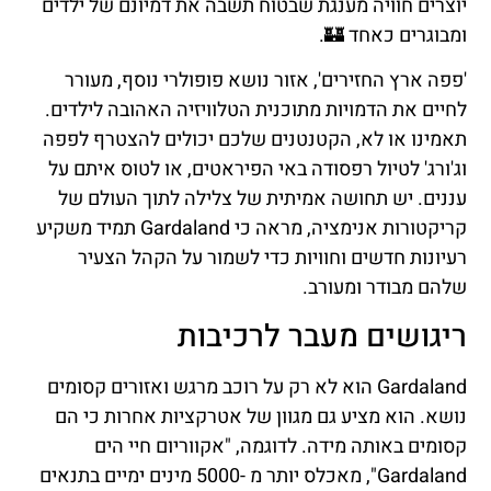
יוצרים חוויה מענגת שבטוח תשבה את דמיונם של ילדים
ומבוגרים כאחד 🏰.
'פפה ארץ החזירים', אזור נושא פופולרי נוסף, מעורר
לחיים את הדמויות מתוכנית הטלוויזיה האהובה לילדים.
תאמינו או לא, הקטנטנים שלכם יכולים להצטרף לפפה
וג'ורג' לטיול רפסודה באי הפיראטים, או לטוס איתם על
עננים. יש תחושה אמיתית של צלילה לתוך העולם של
קריקטורות אנימציה, מראה כי Gardaland תמיד משקיע
רעיונות חדשים וחוויות כדי לשמור על הקהל הצעיר
שלהם מבודר ומעורב.
ריגושים מעבר לרכיבות
Gardaland הוא לא רק על רוכב מרגש ואזורים קסומים
נושא. הוא מציע גם מגוון של אטרקציות אחרות כי הם
קסומים באותה מידה. לדוגמה, "אקווריום חיי הים
Gardaland", מאכלס יותר מ -5000 מינים ימיים בתנאים