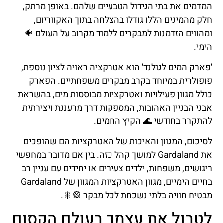
המדמים את בתי הגידול הטבעיים שלהם. באופן מרתק,
חלק מהמינים הללו גודלו בהצלחה בתוך האקווריום,
ומהווים הזדמנות למבקרים ללמוד מקרוב על העולם 🐠
הימי.
'פארק המים לגולנד' הוא אטרקציה ראויה לציון נוספת,
פופולרית במיוחד בקרב מבקרים משפחתיים. הפארק
כולל מגוון פעילויות ואטרקציות מבוססות מים, בהשראת
אבני הבניין האהובות, המספקות דרך מרעננת ויצירתית
להתקרר בחודשי 🌊 הקיץ החמים.
לסיכום, המגוון והאיכות של האטרקציות הם שהופכים
את Gardaland למושך קהל כזה. בין אם מדובר במחפשי
ריגושים, משפחות, ילדים צעירים או יחידים עם עניין רב
בחיים הימיים, מגוון האטרקציות המגוון של Gardaland
מבטיח חוויה בלתי נשכחת לכל מבקר 🎡🎇.
לטבול את עצמך בעולם הקסום