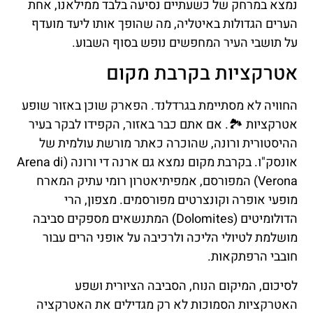
נמצא במרחק של כשעתיים נסיעה בלבד ממילאנו, אחת
הערים הגדולות באיטליה, מה שהופך אותו ליעד מועדף
על תושבי העיר המחפשים נופש בסוף השבוע.
אטרקציות בקרבת מקום
החוויה לא מסתיימת בגרדלנד. הפארק שוכן באזור שופע
אטרקציות 🏞️. אם אתם כבר באזור, הקפידו לבקר בעיר
ההיסטורית ורונה, שהוכרה כאתר מורשת עולמית של
אונסק"ו. בקרבת מקום נמצא גם ארנה די ורונה (Arena di
Verona) המפורסם, אמפיתיאטרון רומי עתיק המארח
מופעי אופרה וקונצרטים מפורסמים. מצפון, הרי
הדולומיטים (Dolomites) המתנשאים מספקים סביבה
מושלמת לטיולי הליכה ולרכיבה על אופני הרים עבור
חובבי הרפתקאות.
לסיכום, המיקום הנוח, הסביבה הציורית ושפע
האטרקציות הסמוכות לא רק מגדילים את האטרקציה