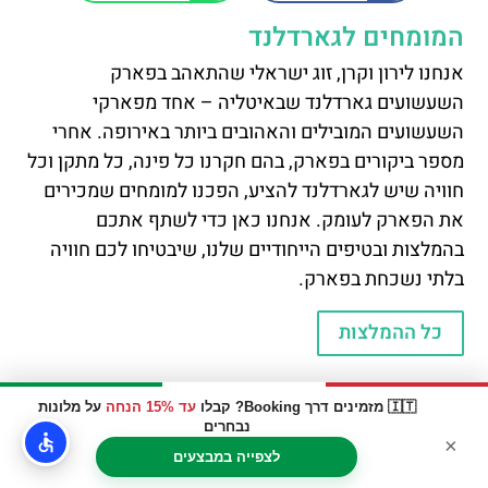
המומחים לגארדלנד
אנחנו לירון וקרן, זוג ישראלי שהתאהב בפארק
השעשועים גארדלנד שבאיטליה – אחד מפארקי
השעשועים המובילים והאהובים ביותר באירופה. אחרי
מספר ביקורים בפארק, בהם חקרנו כל פינה, כל מתקן וכל
חוויה שיש לגארדלנד להציע, הפכנו למומחים שמכירים
את הפארק לעומק. אנחנו כאן כדי לשתף אתכם
בהמלצות ובטיפים הייחודיים שלנו, שיבטיחו לכם חוויה
בלתי נשכחת בפארק.
כל ההמלצות
🇮🇹 מזמינים דרך Booking? קבלו
עד 15% הנחה
על מלונות
לחזור למשהו ספציפי?
נבחרים
×
לצפייה במבצעים