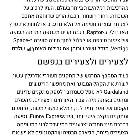
מהרכיבות המלהיבות ביותר בעולם. העזו לרכוב על
השכחה: החור השחור, רכבת הרים שדוחפת אתכם
לצניחה עוצרת נשימה אל הלא נודע. בואו לחוות את פרץ
האדרנלין ב-Raptor, רכבת הרים מכונפת המדמה תעופה
של ציפור טורפת או לצלול לתוך חוויה סוערת ב-Space
Vertigo, מגדל נשגב שבוחן את גבולות האומץ🎢 שלכם.
לצעירים ולצעירים בנפשם
בעוד המקבץ המרגש של מתקנים מעוררי אדרנלין עשוי
לשרת את הקהל המבוגר ואת מחפשי הריגושים,
Gardaland לא נופל כשמדובר לספק מתקנים עדינים
ומהנים באותה מידה עבור האורחים הצעירים. מהעולם
הקסום של פפה חזיר לנד, המלא באזורי משחק סוחפים
ומתקנים בקצב איטי יותר, ועד Funny Express, נסיעה
ברכבת מיני חמודה וצבעונית המיועדת לבני המשפחה
הצעירים ביותר, הפארק מבטיח שהקטנטנים לא יישארו