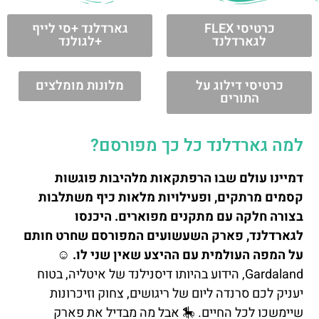
כרטיסי FLEX
גארדלנד +סי לייף
לגארדלנד
+לגולנד
כרטיסי דילוג על
מלונות מומלצים
התורים
למה גארדלנד כל כך מפורסם?
דמיינו עולם שבו הרפתקאות מלהיבות פוגשות
קסמים מרתקים, ופעילויות מלאות כיף משתלבות
בצורה חלקה עם מתקנים מפוארים. היכנסו
לגארדלנד, פארק השעשועים המפורסם שחרט חותם
על המפה העולמית עם ההיצע שאין שני לו. ☺️
Gardaland, הידוע בהיותו דיסנילנד של איטליה, בטוח
יעניק לכם סרנדה ליום של ריגושים, צחוק וזיכרונות
שיימשכו לכל החיים. 🎠 אבל מה מבדיל את פארק