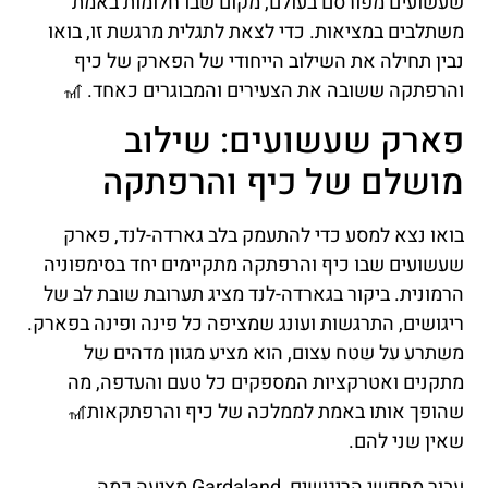
שעשועים מפורסם בעולם, מקום שבו חלומות באמת
משתלבים במציאות. כדי לצאת לתגלית מרגשת זו, בואו
נבין תחילה את השילוב הייחודי של הפארק של כיף
והרפתקה ששובה את הצעירים והמבוגרים כאחד. 🎢
פארק שעשועים: שילוב
מושלם של כיף והרפתקה
בואו נצא למסע כדי להתעמק בלב גארדה-לנד, פארק
שעשועים שבו כיף והרפתקה מתקיימים יחד בסימפוניה
הרמונית. ביקור בגארדה-לנד מציג תערובת שובת לב של
ריגושים, התרגשות ועונג שמציפה כל פינה ופינה בפארק.
משתרע על שטח עצום, הוא מציע מגוון מדהים של
מתקנים ואטרקציות המספקים כל טעם והעדפה, מה
שהופך אותו באמת לממלכה של כיף והרפתקאות🎢
שאין שני להם.
עבור מחפשי הריגושים, Gardaland מציעה כמה