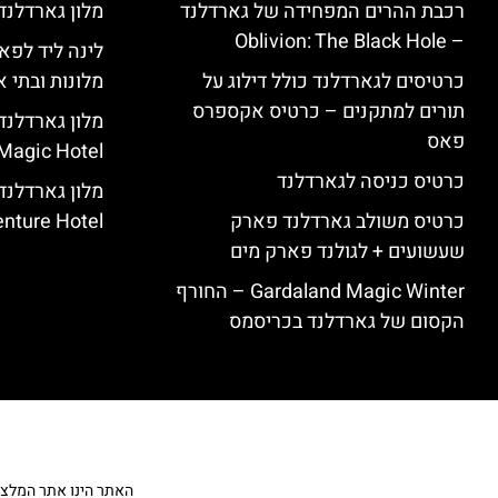
רכבת ההרים המפחידה של גארדלנד
מלון גארדלנד – land Hotel
– Oblivion: The Black Hole
לינה ליד לפאר
כרטיסים לגארדלנד כולל דילוג על
מלונות ובתי א
תורים למתקנים – כרטיס אקספרס
פאס
Magic Hotel
כרטיס כניסה לגארדלנד
מלון גארדלנ
כרטיס משולב גארדלנד פארק
nture Hotel
שעשועים + לגולנד פארק מים
Gardaland Magic Winter – החורף
הקסום של גארדלנד בכריסמס
האתר הינו אתר המלצות מט