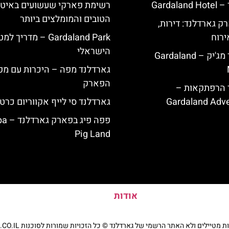
Garda
רשימת פארקי שעשועים באיטל
הטובים והמומלצים ביותר
ק גארדלנד: דירות,
ירוח
Gardaland Park – מדריך ל
הישראלי
מלון גארדלנד מג'יק – Gardaland
גארדלנד מפה – היכרות עם מפ
הפארק
ד הרפתקאות –
Gardaland Adve
גארדלנד סי לייף אקווריום כרט
פפה פיג 
Pig Land
אודות
יילים ולא האתר הרשמי של גארדלנד © כל הזכויות שמורות לסוכנות TRAVELERS.CO.IL