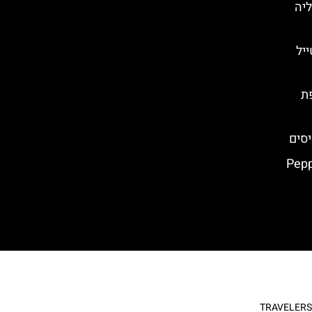
יה
מטייל
ת
יסים
בפארק גארדלנד – Peppa