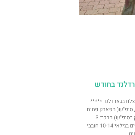
דלנד בחודש
צלח בגארדלנד *****
אריך 9.10.22, סופ"ש( הפארק פתוח
בתקופה זאת רק בסופ"ש) הרכב: 3
מבוגרים + 4 ילדים בגילאי 10-14 חובבי
ים