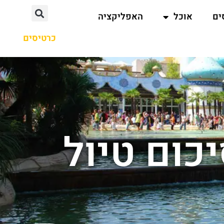
ים
אוכל
האפליקציה
כרטיסים
כום טיול